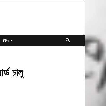
বিবিধ
্ড চালু