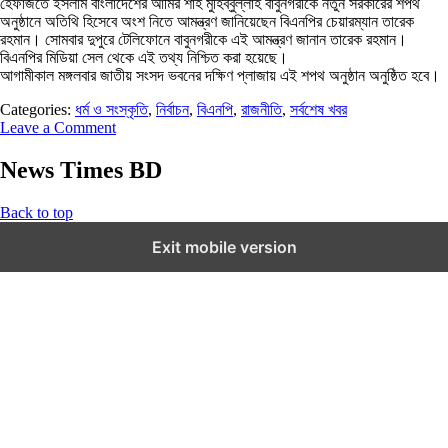
হেফাজতে ইসলাম বাংলাদেশের আমির শাহ মুহিব্বুল্লাহ বাবুনগরীকে নতুন সরকারের শপথ
অনুষ্ঠানে অতিথি হিসেবে অংশ নিতে আমন্ত্রণ জানিয়েছেন বিএনপির চেয়ারম্যান তারেক
রহমান। সোমবার দুপুরে টেলিফোনে বাবুনগরীকে এই আমন্ত্রণ জানান তারেক রহমান।
বিএনপির মিডিয়া সেল থেকে এই তথ্য নিশ্চিত করা হয়েছে।
আগামীকাল মঙ্গলবার জাতীয় সংসদ ভবনের দক্ষিণ প্লাজায় এই শপথ অনুষ্ঠান অনুষ্ঠিত হবে।
Categories:
ধর্ম ও সংস্কৃতি
,
নির্বাচন
,
বিএনপি
,
রাজনীতি
,
সর্বশেষ খবর
Leave a Comment
News Times BD
Back to top
Exit mobile version