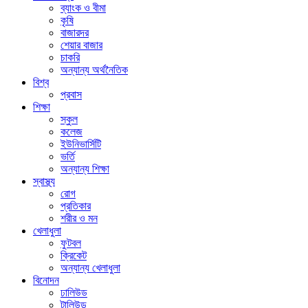
ব্যাংক ও বীমা
কৃষি
বাজারদর
শেয়ার বাজার
চাকরি
অন্যান্য অর্থনৈতিক
বিশ্ব
প্রবাস
শিক্ষা
স্কুল
কলেজ
ইউনিভার্সিটি
ভর্তি
অন্যান্য শিক্ষা
স্বাস্থ্য
রোগ
প্রতিকার
শরীর ও মন
খেলাধুলা
ফুটবল
ক্রিকেট
অন্যান্য খেলাধুলা
বিনোদন
ঢালিউড
টালিউড