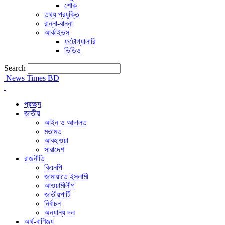
শোক
তথ্য প্রযুক্তি
রান্না-বান্না
আর্কাইভস
ফটোগ্যালারি
ভিডিও
Search
News Times BD
প্রচ্ছদ
জাতীয়
আইন ও আদালত
মতামত
আবহাওয়া
সারাদেশ
রাজনীতি
বিএনপি
জামায়াতে ইসলামী
আওয়ামীলীগ
জাতীয়পার্টি
নির্বাচন
অন্যান্য দল
অর্থ-বাণিজ্য