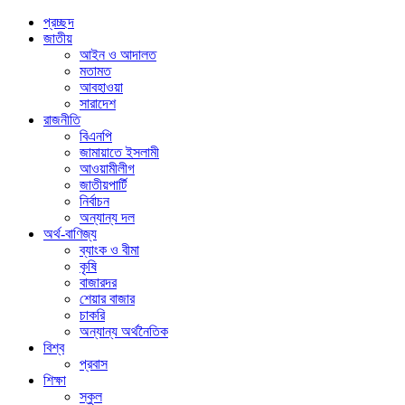
প্রচ্ছদ
জাতীয়
আইন ও আদালত
মতামত
আবহাওয়া
সারাদেশ
রাজনীতি
বিএনপি
জামায়াতে ইসলামী
আওয়ামীলীগ
জাতীয়পার্টি
নির্বাচন
অন্যান্য দল
অর্থ-বাণিজ্য
ব্যাংক ও বীমা
কৃষি
বাজারদর
শেয়ার বাজার
চাকরি
অন্যান্য অর্থনৈতিক
বিশ্ব
প্রবাস
শিক্ষা
স্কুল