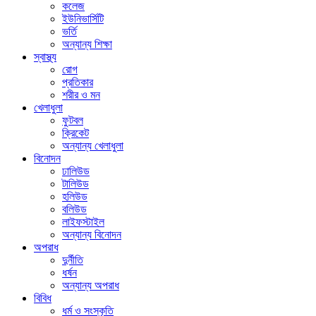
কলেজ
ইউনিভার্সিটি
ভর্তি
অন্যান্য শিক্ষা
স্বাস্থ্য
রোগ
প্রতিকার
শরীর ও মন
খেলাধুলা
ফুটবল
ক্রিকেট
অন্যান্য খেলাধুলা
বিনোদন
ঢালিউড
টালিউড
হলিউড
বলিউড
লাইফস্টাইল
অন্যান্য বিনোদন
অপরাধ
দুর্নীতি
ধর্ষন
অন্যান্য অপরাধ
বিবিধ
ধর্ম ও সংস্কৃতি