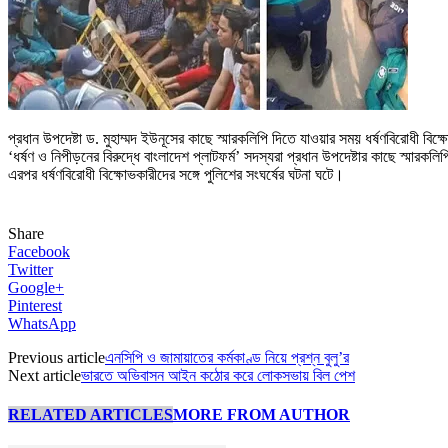
প্রধান উপদেষ্টা ড. মুহাম্মদ ইউনূসের কাছে স্মারকলিপি দিতে যাওয়ার সময় ধর্ষণবিরোধী বিক্
‘ধর্ষণ ও নিপীড়নের বিরুদ্ধে বাংলাদেশ প্লাটফর্ম’ সদস্যরা প্রধান উপদেষ্টার কাছে স্মারক
এরপর ধর্ষণবিরোধী বিক্ষোভকারীদের সঙ্গে পুলিশের সংঘর্ষের ঘটনা ঘটে।
Share
Facebook
Twitter
Google+
Pinterest
WhatsApp
Previous article
এনসিপি ও জামায়াতের কর্মকাণ্ড নিয়ে প্রশ্ন বুলু’র
Next article
ভারতে অভিবাসন আইন কঠোর করে লোকসভায় বিল পেশ
RELATED ARTICLES
MORE FROM AUTHOR