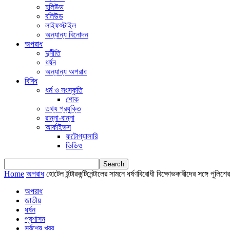
হলিউড
বলিউড
লাইফস্টাইল
অন্যান্য বিনোদন
অপরাধ
দুর্নীতি
ধর্ষন
অন্যান্য অপরাধ
বিবিধ
ধর্ম ও সংস্কৃতি
শোক
তথ্য প্রযুক্তি
রান্না-বান্না
আর্কাইভস
ফটোগ্যালারি
ভিডিও
Home
অপরাধ
হোটেল ইন্টারকন্টিনেন্টালের সামনে ধর্ষণবিরোধী বিক্ষোভকারীদের সঙ্গে পুলিশের
অপরাধ
জাতীয়
ধর্ষন
প্রশাসন
সর্বশেষ খবর