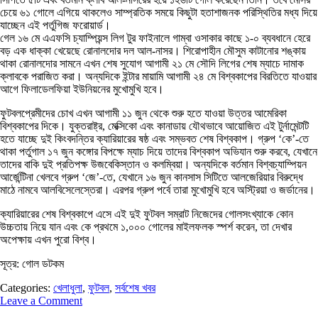
চেয়ে ৬১ গোলে এগিয়ে থাকলেও সাম্প্রতিক সময়ে কিছুটা হতাশাজনক পরিস্থিতির মধ্য দিয়ে
যাচ্ছেন এই পর্তুগিজ ফরোয়ার্ড।
গেল ১৬ মে এএফসি চ্যাম্পিয়ন্স লিগ টুর ফাইনালে গাম্বা ওসাকার কাছে ১-০ ব্যবধানে হেরে
বড় এক ধাক্কা খেয়েছে রোনালদোর দল আল-নাসর। শিরোপাহীন মৌসুম কাটানোর শঙ্কায়
থাকা রোনালদোর সামনে এখন শেষ সুযোগ আগামী ২১ মে সৌদি লিগের শেষ ম্যাচে দামাক
ক্লাবকে পরাজিত করা। অন্যদিকে ইন্টার মায়ামি আগামী ২৪ মে বিশ্বকাপের বিরতিতে যাওয়ার
আগে ফিলাডেলফিয়া ইউনিয়নের মুখোমুখি হবে।
ফুটবলপ্রেমীদের চোখ এখন আগামী ১১ জুন থেকে শুরু হতে যাওয়া উত্তর আমেরিকা
বিশ্বকাপের দিকে। যুক্তরাষ্ট্র, মেক্সিকো এবং কানাডায় যৌথভাবে আয়োজিত এই টুর্নামেন্টটি
হতে যাচ্ছে দুই কিংবদন্তির ক্যারিয়ারের ষষ্ঠ এবং সম্ভবত শেষ বিশ্বকাপ। গ্রুপ ‘কে’-তে
থাকা পর্তুগাল ১৭ জুন কঙ্গোর বিপক্ষে ম্যাচ দিয়ে তাদের বিশ্বকাপ অভিযান শুরু করবে, যেখানে
তাদের বাকি দুই প্রতিপক্ষ উজবেকিস্তান ও কলম্বিয়া। অন্যদিকে বর্তমান বিশ্বচ্যাম্পিয়ন
আর্জেন্টিনা খেলবে গ্রুপ ‘জে’-তে, যেখানে ১৬ জুন কানসাস সিটিতে আলজেরিয়ার বিরুদ্ধে
মাঠে নামবে আলবিসেলেস্তেরা। এরপর গ্রুপ পর্বে তারা মুখোমুখি হবে অস্ট্রিয়া ও জর্ডানের।
ক্যারিয়ারের শেষ বিশ্বকাপে এসে এই দুই ফুটবল সম্রাট নিজেদের গোলসংখ্যাকে কোন
উচ্চতায় নিয়ে যান এবং কে প্রথমে ১,০০০ গোলের মাইলফলক স্পর্শ করেন, তা দেখার
অপেক্ষায় এখন পুরো বিশ্ব।
সূত্র: গোল ডটকম
Categories:
খেলাধুলা
,
ফুটবল
,
সর্বশেষ খবর
Leave a Comment