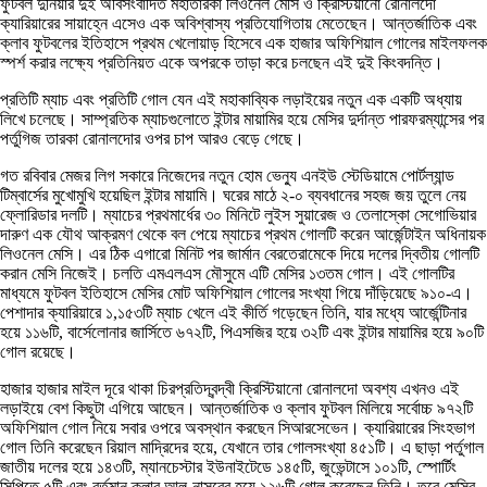
ফুটবল দুনিয়ার দুই অবিসংবাদিত মহাতারকা লিওনেল মেসি ও ক্রিস্টিয়ানো রোনালদো
ক্যারিয়ারের সায়াহ্নে এসেও এক অবিশ্বাস্য প্রতিযোগিতায় মেতেছেন। আন্তর্জাতিক এবং
ক্লাব ফুটবলের ইতিহাসে প্রথম খেলোয়াড় হিসেবে এক হাজার অফিশিয়াল গোলের মাইলফলক
স্পর্শ করার লক্ষ্যে প্রতিনিয়ত একে অপরকে তাড়া করে চলছেন এই দুই কিংবদন্তি।
প্রতিটি ম্যাচ এবং প্রতিটি গোল যেন এই মহাকাব্যিক লড়াইয়ের নতুন এক একটি অধ্যায়
লিখে চলেছে। সাম্প্রতিক ম্যাচগুলোতে ইন্টার মায়ামির হয়ে মেসির দুর্দান্ত পারফরম্যান্সের পর
পর্তুগিজ তারকা রোনালদোর ওপর চাপ আরও বেড়ে গেছে।
গত রবিবার মেজর লিগ সকারে নিজেদের নতুন হোম ভেন্যু এনইউ স্টেডিয়ামে পোর্টল্যান্ড
টিম্বার্সের মুখোমুখি হয়েছিল ইন্টার মায়ামি। ঘরের মাঠে ২-০ ব্যবধানের সহজ জয় তুলে নেয়
ফ্লোরিডার দলটি। ম্যাচের প্রথমার্ধের ৩০ মিনিটে লুইস সুয়ারেজ ও তেলাস্কো সেগোভিয়ার
দারুণ এক যৌথ আক্রমণ থেকে বল পেয়ে ম্যাচের প্রথম গোলটি করেন আর্জেন্টাইন অধিনায়ক
লিওনেল মেসি। এর ঠিক এগারো মিনিট পর জার্মান বেরতেরামেকে দিয়ে দলের দ্বিতীয় গোলটি
করান মেসি নিজেই। চলতি এমএলএস মৌসুমে এটি মেসির ১৩তম গোল। এই গোলটির
মাধ্যমে ফুটবল ইতিহাসে মেসির মোট অফিশিয়াল গোলের সংখ্যা গিয়ে দাঁড়িয়েছে ৯১০-এ।
পেশাদার ক্যারিয়ারে ১,১৫৩টি ম্যাচ খেলে এই কীর্তি গড়েছেন তিনি, যার মধ্যে আর্জেন্টিনার
হয়ে ১১৬টি, বার্সেলোনার জার্সিতে ৬৭২টি, পিএসজির হয়ে ৩২টি এবং ইন্টার মায়ামির হয়ে ৯০টি
গোল রয়েছে।
হাজার হাজার মাইল দূরে থাকা চিরপ্রতিদ্বন্দ্বী ক্রিস্টিয়ানো রোনালদো অবশ্য এখনও এই
লড়াইয়ে বেশ কিছুটা এগিয়ে আছেন। আন্তর্জাতিক ও ক্লাব ফুটবল মিলিয়ে সর্বোচ্চ ৯৭২টি
অফিশিয়াল গোল নিয়ে সবার ওপরে অবস্থান করছেন সিআরসেভেন। ক্যারিয়ারের সিংহভাগ
গোল তিনি করেছেন রিয়াল মাদ্রিদের হয়ে, যেখানে তার গোলসংখ্যা ৪৫১টি। এ ছাড়া পর্তুগাল
জাতীয় দলের হয়ে ১৪৩টি, ম্যানচেস্টার ইউনাইটেডে ১৪৫টি, জুভেন্টাসে ১০১টি, স্পোর্টিং
সিপিতে ৫টি এবং বর্তমান ক্লাব আল-নাসরের হয়ে ১২৬টি গোল করেছেন তিনি। তবে মেসির