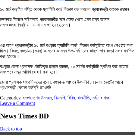
১০ মার্চ কড়াইল বস্তি থেকে ফ্যামিলি কার্ড বিতরণ শুরু করবেন প্রধানমন্ত্রী তারেক রহমান।
মঙ্গলবার বিকালে সচিবালয়ে প্রধানমন্ত্রীর সঙ্গে বৈঠক শেষে এমন তথ্য জানান
সমাজকল্যাণমন্ত্রী ডা. এ বি এম জাহিদ হোসেন।
এর আগে প্রধানমন্ত্রীর ১০ মার্চ বগুড়ায় ফ্যামিলি কার্ড’ বিতরণ কর্মসূচিতে অংশ নেওয়ার কথা
ছিল। কিন্তু বগুড়া-৬ (সদর) আসনের আসন্ন উপ-নির্বাচনের কারণে তার বগুড়া সফর স্থগিত
করা হয়েছে।
বগুড়ার জেলা প্রশাসক তৌফিকুর রহমান জানান, ১০ মার্চের কর্মসূচিটি স্থগিত করা হয়েছে
এবং পরে নতুন তারিখ ঘোষণা করা হবে।
জেলা প্রশাসক সাংবাদিকদের বলেন, বগুড়া-৬ আসনে উপ-নির্বাচন চলায় ভোটের আগে
প্রধানমন্ত্রী কোনো কর্মসূচি রাখেননি।
Categories:
বাংলাদেশের উন্নয়ন
,
বিএনপি
,
বিবিধ
,
রাজনীতি
,
সর্বশেষ খবর
Leave a Comment
News Times BD
Back to top