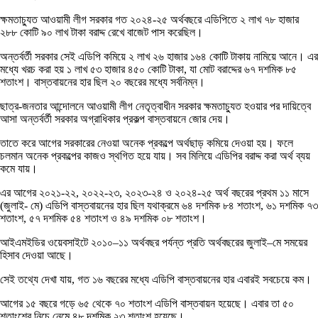
ক্ষমতাচ্যুত আওয়ামী লীগ সরকার গত ২০২৪-২৫ অর্থবছরে এডিপিতে ২ লাখ ৭৮ হাজার
২৮৮ কোটি ৯০ লাখ টাকা বরাদ্দ রেখে বাজেট পাস করেছিল।
অন্তর্বর্তী সরকার সেই এডিপি কমিয়ে ২ লাখ ২৬ হাজার ১৬৪ কোটি টাকায় নামিয়ে আনে। এর
মধ্যে খরচ করা হয় ১ লাখ ৫৩ হাজার ৪৫০ কোটি টাকা, যা মোট বরাদ্দের ৬৭ দশমিক ৮৫
শতাংশ। বাস্তবায়নের হার ছিল ২০ বছরের মধ্যে সর্বনিম্ন।
ছাত্র-জনতার আন্দোলনে আওয়ামী লীগ নেতৃত্বাধীন সরকার ক্ষমতাচ্যুত হওয়ার পর দায়িত্বে
আসা অন্তর্বর্তী সরকার অগ্রাধিকার প্রকল্প বাস্তবায়নে জোর দেয়।
তাতে করে আগের সরকারের নেওয়া অনেক প্রকল্পে অর্থছাড় কমিয়ে দেওয়া হয়। ফলে
চলমান অনেক প্রকল্পের কাজও স্থগিত হয়ে যায়। সব মিলিয়ে এডিপির বরাদ্দ করা অর্থ ব্যয়
কমে যায়।
এর আগের ২০২১-২২, ২০২২-২৩, ২০২৩-২৪ ও ২০২৪-২৫ অর্থ বছরের প্রথম ১১ মাসে
(জুলাই- মে) এডিপি বাস্তবায়নের হার ছিল যথাক্রমে ৬৪ দশমিক ৮৪ শতাংশ, ৬১ দশমিক ৭৩
শতাংশ, ৫৭ দশমিক ৫৪ শতাংশ ও ৪৯ দশমিক ০৮ শতাংশ।
আইএমইডির ওয়েবসাইটে ২০১০–১১ অর্থবছর পর্যন্ত প্রতি অর্থবছরের জুলাই–মে সময়ের
হিসাব দেওয়া আছে।
সেই তথ্যে দেখা যায়, গত ১৬ বছরের মধ্যে এডিপি বাস্তবায়নের হার এবারই সবচেয়ে কম।
আগের ১৫ বছরে গড়ে ৬৫ থেকে ৭০ শতাংশ এডিপি বাস্তবায়ন হয়েছে। এবার তা ৫০
শতাংশের নিচে নেমে ৪৮ দশমিক ২৩ শতাংশ হয়েছে।