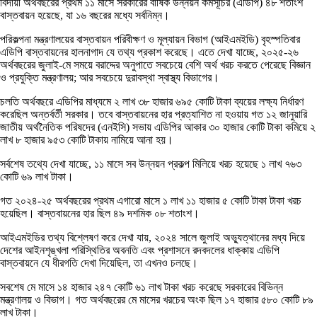
বিদায়ী অর্থবছরের প্রথম ১১ মাসে সরকারের বার্ষিক উন্নয়ন কর্মসূচির (এডিপি) ৪৮ শতাংশ
বাস্তবায়ন হয়েছে, যা ১৬ বছরের মধ্যে সর্বনিম্ন।
পরিকল্পনা মন্ত্রণালয়ের বাস্তবায়ন পরিবীক্ষণ ও মূল্যায়ন বিভাগ (আইএমইডি) বৃহস্পতিবার
এডিপি বাস্তবায়নের হালনাগাদ যে তথ্য প্রকাশ করেছে। এতে দেখা যাচ্ছে, ২০২৫-২৬
অর্থবছরের জুলাই-মে সময়ে বরাদ্দের অনুপাতে সবচেয়ে বেশি অর্থ খরচ করতে পেরেছে বিজ্ঞান
ও প্রযুক্তি মন্ত্রণালয়; আর সবচেয়ে দুরাবস্থা স্বাস্থ্য বিভাগের।
চলতি অর্থবছরে এডিপির মাধ্যমে ২ লাখ ৩৮ হাজার ৬৯৫ কোটি টাকা ব্যয়ের লক্ষ্য নির্ধারণ
করেছিল অন্তর্বর্তী সরকার। তবে বাস্তবায়নের হার প্রত্যাশিত না হওয়ায় গত ১২ জানুয়ারি
জাতীয় অর্থনৈতিক পরিষদের (এনইসি) সভায় এডিপির আকার ৩০ হাজার কোটি টাকা কমিয়ে ২
লাখ ৮ হাজার ৯৫৩ কোটি টাকায় নামিয়ে আনা হয়।
সর্বশেষ তথ্যে দেখা যাচ্ছে, ১১ মাসে সব উন্নয়ন প্রকল্প মিলিয়ে খরচ হয়েছে ১ লাখ ৭৬৩
কোটি ৬৯ লাখ টাকা।
গত ২০২৪-২৫ অর্থবছরের প্রথম এগারো মাসে ১ লাখ ১১ হাজার ৫ কোটি টাকা টাকা খরচ
হয়েছিল। বাস্তবায়নের হার ছিল ৪৯ দশমিক ০৮ শতাংশ।
আইএমইডির তথ্য বিশ্লেষণ করে দেখা যায়, ২০২৪ সালে জুলাই অভ্যুত্থানের মধ্য দিয়ে
দেশের আইনশৃঙ্খলা পরিস্থিতির অবনতি এবং প্রশাসনে রদবদলের ধাক্কায় এডিপি
বাস্তবায়নে যে ধীরগতি দেখা দিয়েছিল, তা এখনও চলছে।
সবশেষ মে মাসে ১৪ হাজার ২৪৭ কোটি ৬১ লাখ টাকা খরচ করেছে সরকারের বিভিন্ন
মন্ত্রণালয় ও বিভাগ। গত অর্থবছরের মে মাসের খরচের অংক ছিল ১৭ হাজার ৫৮০ কোটি ৮৯
লাখ টাকা।