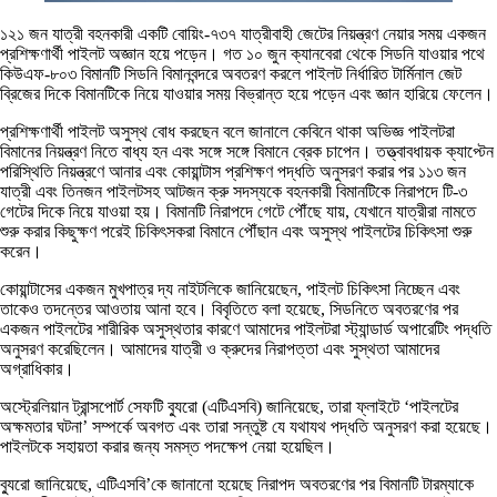
১২১ জন যাত্রী বহনকারী একটি বোয়িং-৭৩৭ যাত্রীবাহী জেটের নিয়ন্ত্রণ নেয়ার সময় একজন
প্রশিক্ষণার্থী পাইলট অজ্ঞান হয়ে পড়েন। গত ১০ জুন ক্যানবেরা থেকে সিডনি যাওয়ার পথে
কিউএফ-৮০৩ বিমানটি সিডনি বিমানবন্দরে অবতরণ করলে পাইলট নির্ধারিত টার্মিনাল জেট
ব্রিজের দিকে বিমানটিকে নিয়ে যাওয়ার সময় বিভ্রান্ত হয়ে পড়েন এবং জ্ঞান হারিয়ে ফেলেন।
প্রশিক্ষণার্থী পাইলট অসুস্থ বোধ করছেন বলে জানালে কেবিনে থাকা অভিজ্ঞ পাইলটরা
বিমানের নিয়ন্ত্রণ নিতে বাধ্য হন এবং সঙ্গে সঙ্গে বিমানে ব্রেক চাপেন। তত্ত্বাবধায়ক ক্যাপ্টেন
পরিস্থিতি নিয়ন্ত্রণে আনার এবং কোয়ান্টাস প্রশিক্ষণ পদ্ধতি অনুসরণ করার পর ১১৩ জন
যাত্রী এবং তিনজন পাইলটসহ আটজন ক্রু সদস্যকে বহনকারী বিমানটিকে নিরাপদে টি-৩
গেটের দিকে নিয়ে যাওয়া হয়। বিমানটি নিরাপদে গেটে পৌঁছে যায়, যেখানে যাত্রীরা নামতে
শুরু করার কিছুক্ষণ পরেই চিকিৎসকরা বিমানে পৌঁছান এবং অসুস্থ পাইলটের চিকিৎসা শুরু
করেন।
কোয়ান্টাসের একজন মুখপাত্র দ্য নাইটলিকে জানিয়েছেন, পাইলট চিকিৎসা নিচ্ছেন এবং
তাকেও তদন্তের আওতায় আনা হবে। বিবৃতিতে বলা হয়েছে, সিডনিতে অবতরণের পর
একজন পাইলটের শারীরিক অসুস্থতার কারণে আমাদের পাইলটরা স্ট্যান্ডার্ড অপারেটিং পদ্ধতি
অনুসরণ করেছিলেন। আমাদের যাত্রী ও ক্রুদের নিরাপত্তা এবং সুস্থতা আমাদের
অগ্রাধিকার।
অস্ট্রেলিয়ান ট্রান্সপোর্ট সেফটি ব্যুরো (এটিএসবি) জানিয়েছে, তারা ফ্লাইটে ‘পাইলটের
অক্ষমতার ঘটনা’ সম্পর্কে অবগত এবং তারা সন্তুষ্ট যে যথাযথ পদ্ধতি অনুসরণ করা হয়েছে।
পাইলটকে সহায়তা করার জন্য সমস্ত পদক্ষেপ নেয়া হয়েছিল।
ব্যুরো জানিয়েছে, এটিএসবি’কে জানানো হয়েছে নিরাপদ অবতরণের পর বিমানটি টারম্যাকে