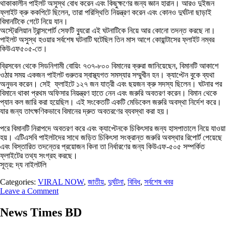
থাকাকালীন পাইলট অসুস্থ বোধ করেন এবং কিছুক্ষণের জন্য জ্ঞান হারান। আরও দুইজন
ফ্লাইট ক্রু ককপিটে ছিলেন, তারা পরিস্থিতি নিয়ন্ত্রণ করেন এবং কোনও দুর্ঘটনা ছাড়াই
বিমানটিকে গেটে নিয়ে যান।
অস্ট্রেলিয়ান ট্রান্সপোর্ট সেফটি ব্যুরো এই ঘটনাটিকে নিয়ে আর কোনো তদন্ত করছে না।
পাইলট অসুস্থ হওয়ার সর্বশেষ ঘটনাটি ঘটেছিল তিন মাস আগে কোয়ান্টাসের ফ্লাইট নম্বর
কিউএফ৫০৫-তে।
ব্রিসবেন থেকে সিডনিগামী বোয়িং ৭৩৭-৮০০ বিমানের ক্রুরা জানিয়েছেন, বিমানটি আকাশে
ওঠার সময় একজন পাইলট গুরুতর স্বাস্থ্যগত সমস্যার সম্মুখীন হন। ক্যাপ্টেন বুকে ব্যথা
অনুভব করেন। সেই ফ্লাইটে ১২৭ জন যাত্রী এবং ছয়জন ক্রু সদস্য ছিলেন। ঘটনার পর
বিমানে থাকা প্রথম অফিসার নিয়ন্ত্রণ হাতে নেন এবং জরুরি অবতরণ করেন। বিমান থেকে
প্যান কল জারি করা হয়েছিল। এই সংকেতটি একটি মেডিকেল জরুরি অবস্থা নির্দেশ করে।
যার জন্য তাৎক্ষণিকভাবে বিমানের দ্রুত অবতরণের ব্যবস্থা করা হয়।
পরে বিমানটি নিরাপদে অবতরণ করে এবং ক্যাপ্টেনকে চিকিৎসার জন্য হাসপাতালে নিয়ে যাওয়া
হয়। এটিএসবি পাইলটদের সাথে জড়িত চিকিৎসা সংক্রান্ত জরুরি অবস্থার রিপোর্ট পেয়েছে
এবং বিস্তারিত তদন্তের প্রয়োজন কিনা তা নির্ধারণের জন্য কিউএফ-৫০৫ সম্পর্কিত
ফ্লাইটের তথ্য সংগ্রহ করছে।
সূত্র: দ্য নাইলটলি
Categories:
VIRAL NOW
,
জাতীয়
,
দুর্ঘটনা
,
বিবিধ
,
সর্বশেষ খবর
Leave a Comment
News Times BD