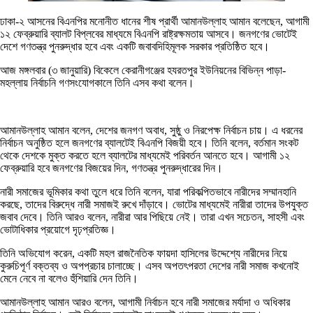
ঢাকা-২ আসনের বিএনপির মনোনীত ধানের শীষ প্রার্থী আমানউল্লাহ আমান বলেছেন, আগামী
১২ ফেব্রুয়ারি ব্যালট বিপ্লবের মাধ্যমে বিএনপি রাষ্ট্রক্ষমতায় আসবে। জনগণের ভোটেই
দেশে গণতন্ত্র পুনরুদ্ধার হবে এবং একটি জবাবদিহিমূলক সরকার প্রতিষ্ঠিত হবে।
আজ মঙ্গলবার (৩ জানুয়ারি) বিকেলে কেরানীগঞ্জের হযরতপুর ইউনিয়নের বিভিন্ন পাড়া-
মহল্লায় নির্বাচনি গণসংযোগকালে তিনি এসব কথা বলেন।
আমানউল্লাহ আমান বলেন, দেশের জনগণ অবাধ, সুষ্ঠু ও নিরপেক্ষ নির্বাচন চায়। এ ধরনের
নির্বাচন অনুষ্ঠিত হলে জনগণের ব্যালটেই বিএনপি বিজয়ী হবে। তিনি বলেন, বর্তমান সংকট
থেকে দেশকে মুক্ত করতে হলে ব্যালটের মাধ্যমেই পরিবর্তন আনতে হবে। আগামী ১২
ফেব্রুয়ারি হবে জনগণের বিজয়ের দিন, গণতন্ত্র পুনরুদ্ধারের দিন।
নারী সমাজের ভূমিকার কথা তুলে ধরে তিনি বলেন, যারা পরিকল্পিতভাবে নারীদের সম্মানহানি
করছে, তাদের বিরুদ্ধে নারী সমাজই রুখে দাঁড়াবে। ভোটের মাধ্যমেই নারীরা তাদের উপযুক্ত
জবাব দেবে। তিনি আরও বলেন, নারীরা আর পিছিয়ে নেই। তারা এখন সচেতন, সাহসী এবং
ভোটাধিকার প্রয়োগে দৃঢ়প্রতিজ্ঞ।
তিনি অভিযোগ করেন, একটি মহল রাজনৈতিক ফায়দা হাসিলের উদ্দেশ্যে নারীদের নিয়ে
কুরুচিপূর্ণ বক্তব্য ও অপপ্রচার চালাচ্ছে। এসব অপতৎপরতা দেশের নারী সমাজ কখনোই
মেনে নেবে না বলেও হুঁশিয়ারি দেন তিনি।
আমানউল্লাহ আমান আরও বলেন, আগামী নির্বাচন হবে নারী সমাজের মর্যাদা ও অধিকার