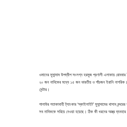
ওমানের মুসান্দাম উপদ্বীপ সংলগ্ন হরমুজ প্রণালী এলাকায় রোববা
২০ জন নাবিকের মধ্যে ১৫ জন ভারতীয় ও পাঁচজন ইরানি নাগরিক
সেন্টার।
পালাউর পতাকাবাহী ট্যাংকার ‘স্কাইলাইট’ মুসান্দামের খাসাব বন্দ
সব নাবিককে সরিয়ে নেওয়া হয়েছে। ঠিক কী ধরনের অস্ত্র ব্যবহার কর