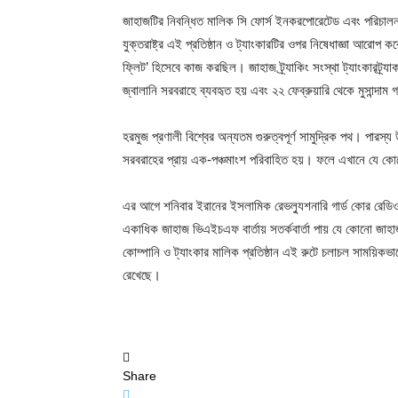
জাহাজটির নিবন্ধিত মালিক সি ফোর্স ইনকরপোরেটেড এবং পরিচালনা
যুক্তরাষ্ট্র এই প্রতিষ্ঠান ও ট্যাংকারটির ওপর নিষেধাজ্ঞা আরো
ফ্লিট’ হিসেবে কাজ করছিল। জাহাজ ট্র্যাকিং সংস্থা ট্যাংকারট্র
জ্বালানি সরবরাহে ব্যবহৃত হয় এবং ২২ ফেব্রুয়ারি থেকে মুসান্দা
হরমুজ প্রণালী বিশ্বের অন্যতম গুরুত্বপূর্ণ সামুদ্রিক পথ। পার
সরবরাহের প্রায় এক-পঞ্চমাংশ পরিবাহিত হয়। ফলে এখানে যে কোন
এর আগে শনিবার ইরানের ইসলামিক রেভল্যুশনারি গার্ড কোর রেডিও 
একাধিক জাহাজ ভিএইচএফ বার্তায় সতর্কবার্তা পায় যে কোনো জা
কোম্পানি ও ট্যাংকার মালিক প্রতিষ্ঠান এই রুটে চলাচল সাময়িকভাব
রেখেছে।
Share