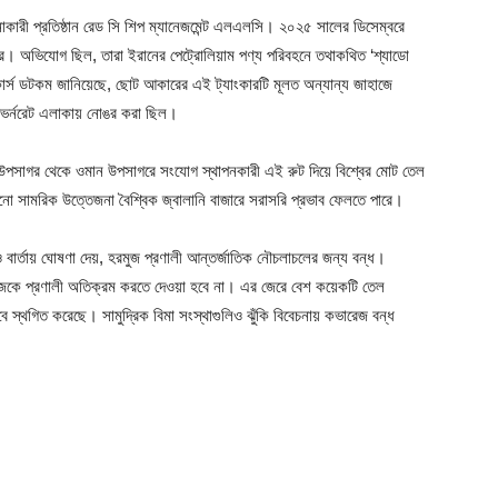
কারী প্রতিষ্ঠান রেড সি শিপ ম্যানেজমেন্ট এলএলসি। ২০২৫ সালের ডিসেম্বরে
প করে। অভিযোগ ছিল, তারা ইরানের পেট্রোলিয়াম পণ্য পরিবহনে তথাকথিত ‘শ্যাডো
্যাকার্স ডটকম জানিয়েছে, ছোট আকারের এই ট্যাংকারটি মূলত অন্যান্য জাহাজে
ম গভর্নরেট এলাকায় নোঙর করা ছিল।
স্য উপসাগর থেকে ওমান উপসাগরে সংযোগ স্থাপনকারী এই রুট দিয়ে বিশ্বের মোট তেল
ো সামরিক উত্তেজনা বৈশ্বিক জ্বালানি বাজারে সরাসরি প্রভাব ফেলতে পারে।
বার্তায় ঘোষণা দেয়, হরমুজ প্রণালী আন্তর্জাতিক নৌচলাচলের জন্য বন্ধ।
হাজকে প্রণালী অতিক্রম করতে দেওয়া হবে না। এর জেরে বেশ কয়েকটি তেল
ে স্থগিত করেছে। সামুদ্রিক বিমা সংস্থাগুলিও ঝুঁকি বিবেচনায় কভারেজ বন্ধ