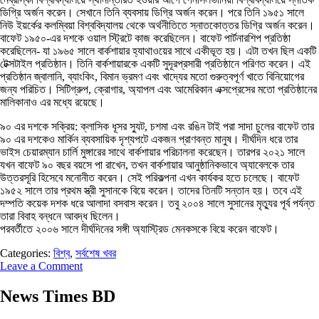
ডিগ্রি অর্জন করেন। সেখানে তিনি ব্যবসায় ডিগ্রি অর্জন করেন। পরে তিনি ১৯৫১ সালে
নিউ ইয়র্কের কলম্বিয়া বিশ্ববিদ্যালয় থেকে অর্থনীতিতে স্নাতকোত্তর ডিগ্রি অর্জন করেন।
বাফেট ১৯৫০-এর দশকে ওয়াল স্ট্রিটে কাজ করেছিলেন। বাফেট পার্টনারশিপ প্রতিষ্ঠা
করেছিলেন- যা ১৯৬৫ সালে বার্কশায়ার হ্যাথাওয়ের সাথে একীভূত হয়। এটা তখন ছিল একটি
টেক্সটাইল প্রতিষ্ঠান। তিনি বার্কশায়ারকে একটি সুদূরপ্রসারী প্রতিষ্ঠানে পরিণত করেন। এই
প্রতিষ্ঠান জ্বালানি, ব্যাংকিং, বিমান ভ্রমণ এবং খাদ্যের মতো গুরুত্বপূর্ণ খাতে বিনিয়োগের
জন্য পরিচিত। সিটিগ্রুপ, ক্রোগার, অ্যাপল এবং আমেরিকান এক্সপ্রেসের মতো প্রতিষ্ঠানের
মালিকানাও এর মধ্যে রয়েছে।
৯০ এর দশকে সক্রিয়: ক্লাসিক ধূসর স্যুট, চশমা এবং রঙিন টাই পরা সাদা চুলের বাফেট তার
৯০ এর দশকেও মার্কিন ব্যবসায়িক দৃশ্যপটে একজন প্রাণবন্ত মানুষ। দীর্ঘদিন ধরে তার
ভাইস চেয়ারম্যান চার্লি মুঙ্গারের সাথে বার্কশায়ার পরিচালনা করেছেন। তারপর ২০২১ সালে
যখন বাফেট ৯০ বছর বয়সে পা রাখেন, তখন বার্কশায়ার আনুষ্ঠানিকভাবে অ্যাবেলকে তার
উত্তরসূরি হিসেবে মনোনীত করেন। সেই পরিকল্পনা এখন কার্যকর হতে চলেছে। বাফেট
১৯৫২ সালে তার প্রথম স্ত্রী সুসানকে বিয়ে করেন। তাদের তিনটি সন্তান হয়। তবে এই
দম্পতি কয়েক দশক ধরে আলাদা বসবাস করেন। তবু ২০০৪ সালে সুসানের মৃত্যুর পূর্ব পর্যন্ত
তারা বিবাহ বন্ধনে আবদ্ধ ছিলেন।
পরবর্তীতে ২০০৬ সালে দীর্ঘদিনের সঙ্গী অ্যাস্ট্রিড মেনকসকে বিয়ে করেন বাফেট।
Categories:
বিশ্ব
,
সর্বশেষ খবর
Leave a Comment
News Times BD