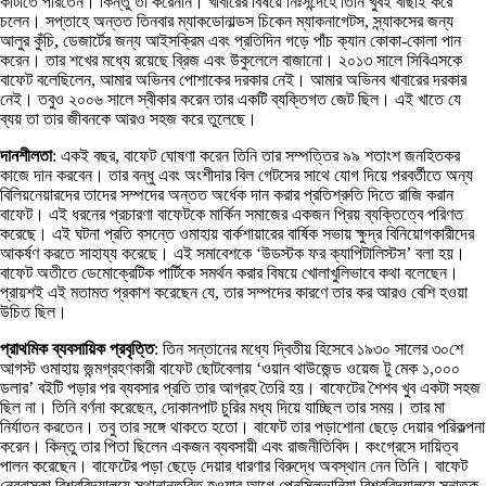
কাটাতে পারতেন। কিন্তু তা করেননি। খাবারের বিষয়ে নিঃসন্দেহে তিনি খুবই বাছাই করে
চলেন। সপ্তাহে অন্তত তিনবার ম্যাকডোনাল্ডস চিকেন ম্যাকনাগেটস, স্ন্যাকসের জন্য
আলুর কুঁচি, ডেজার্টের জন্য আইসক্রিম এবং প্রতিদিন গড়ে পাঁচ ক্যান কোকা-কোলা পান
করেন। তার শখের মধ্যে রয়েছে ব্রিজ এবং উকুলেলে বাজানো। ২০১৩ সালে সিবিএসকে
বাফেট বলেছিলেন, আমার অভিনব পোশাকের দরকার নেই। আমার অভিনব খাবারের দরকার
নেই। তবুও ২০০৬ সালে স্বীকার করেন তার একটি ব্যক্তিগত জেট ছিল। এই খাতে যে
ব্যয় তা তার জীবনকে আরও সহজ করে তুলেছে।
দানশীলতা
: একই বছর, বাফেট ঘোষণা করেন তিনি তার সম্পত্তির ৯৯ শতাংশ জনহিতকর
কাজে দান করবেন। তার বন্ধু এবং অংশীদার বিল গেটসের সাথে যোগ দিয়ে পরবর্তীতে অন্য
বিলিয়নেয়ারদের তাদের সম্পদের অন্তত অর্ধেক দান করার প্রতিশ্রুতি দিতে রাজি করান
বাফেট। এই ধরনের প্রচারণা বাফেটকে মার্কিন সমাজের একজন প্রিয় ব্যক্তিত্বে পরিণত
করেছে। এই ঘটনা প্রতি বসন্তে ওমাহায় বার্কশায়ারের বার্ষিক সভায় ক্ষুদ্র বিনিয়োগকারীদের
আকর্ষণ করতে সাহায্য করেছে। এই সমাবেশকে ‘উডস্টক ফর ক্যাপিটালিস্টস’ বলা হয়।
বাফেট অতীতে ডেমোক্রেটিক পার্টিকে সমর্থন করার বিষয়ে খোলাখুলিভাবে কথা বলেছেন।
প্রায়শই এই মতামত প্রকাশ করেছেন যে, তার সম্পদের কারণে তার কর আরও বেশি হওয়া
উচিত ছিল।
প্রাথমিক ব্যবসায়িক প্রবৃত্তি
: তিন সন্তানের মধ্যে দ্বিতীয় হিসেবে ১৯৩০ সালের ৩০শে
আগস্ট ওমাহায় জন্মগ্রহণকারী বাফেট ছোটবেলায় ‘ওয়ান থাউজেন্ড ওয়েজ টু মেক ১,০০০
ডলার’ বইটি পড়ার পর ব্যবসার প্রতি তার আগ্রহ তৈরি হয়। বাফেটের শৈশব খুব একটা সহজ
ছিল না। তিনি বর্ণনা করেছেন, দোকানপাট চুরির মধ্য দিয়ে যাচ্ছিল তার সময়। তার মা
নির্যাতন করতেন। তবু তার সঙ্গে থাকতে হতো। বাফেট তার পড়াশোনা ছেড়ে দেয়ার পরিকল্পনা
করেন। কিন্তু তার পিতা ছিলেন একজন ব্যবসায়ী এবং রাজনীতিবিদ। কংগ্রেসে দায়িত্ব
পালন করেছেন। বাফেটের পড়া ছেড়ে দেয়ার ধারণার বিরুদ্ধে অবস্থান নেন তিনি। বাফেট
নেব্রাস্কা বিশ্ববিদ্যালয়ে স্থানান্তরিত হওয়ার আগে পেনসিলভানিয়া বিশ্ববিদ্যালয়ে স্নাতক