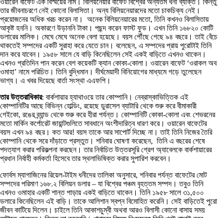
ওয়ারেন বাফেট এক বিস্ময়ের নাম। বিলিয়নেয়ার বাফেট বিশ্বের অন্যতম ধনী ব্যক্তি। কিন্তু
তার জীবনাচরণে নেই কোনো বিলাসিতা। অন্য বিলিয়নেয়ারদের মতো চাকচিক্য নেই।
প্রয়োজনের অধিক খরচ করেন না। অনেক বিলিয়নেয়ারের মতো, তিনি কখনও বিলাসিতায়
আকৃষ্ট হননি। অকারণে উড়াননি টাকা। পছন্দ করেন ফাস্ট ফুড। এখন তিনি ১৬৮২০ কোটি
ডলারের মালিক। মেঘে মেঘে অনেক বেলা হয়েছে। বয়স পৌঁছে গেছে ৯৪ বছরে। তাই বেঁচে
থাকতেই সম্পদের একটি সুরাহা করে যেতে চান। বলেছেন, এ সম্পদের প্রায় পুরোটাই তিনি
দান করে যাবেন। ১৯৫৮ সালে যে বাড়ি কিনেছিলেন সেই একই বাড়িতে এখনও থাকেন।
এখনও প্রতিদিন পান করেন বেশ কয়েকটি ক্যান কোকা-কোলা। ওয়ারেন বাফেট ‘ওরাকল অব
ওমাহা’ নামে পরিচিত। তিনি বুদ্ধিমান। দীর্ঘমেয়াদী বিনিয়োগের মাধ্যমে গড়ে তুলেছেন
ভাগ্য। এ খবর দিয়েছে বার্তা সংস্থা এএফপি।
তার উত্তরাধিকার
: বার্কশায়ার হ্যাথাওয়ে তার কোম্পানি। নেব্রাস্কাভিত্তিক এই
কোম্পানিটির আছে বিভিন্ন হোল্ডিং, রয়েছে ডুরাসেল ব্যাটারি থেকে শুরু করে বীমাকারী
গেইকো, রঙের ব্র্যান্ড থেকে শুরু করে হীরা পর্যন্ত। কোম্পানিটি কোকা-কোলা এবং শেভরনের
মতো মার্কিন কর্পোরেট জায়ান্টগুলিতে সাবধানে অংশীদারিত্ব ধারণ করে। ওয়ারেন বাফেটের
বয়স এখন ৯৪ বছর। কত আর! বয়স তাকে আর সাপোর্ট দিচ্ছে না। তাই তিনি নিজের তৈরি
কোম্পানি থেকে সরে দাঁড়াতে প্রস্তুত। শনিবার ঘোষণা করেছেন, তিনি এ বছরের শেষে
পদত্যাগ করার পরিকল্পনা করছেন। তার নির্বাচিত উত্তরসূরি গ্রেগ অ্যাবেলকে বার্কশায়ারের
প্রধান নির্বাহী কর্মকর্তা হিসেবে তার স্থলাভিষিক্ত করার সুপারিশ করবেন।
ফোর্বস ম্যাগাজিনের রিয়েল-টাইম ধনীদের তালিকা অনুসারে, শনিবার পর্যন্ত বাফেটের মোট
সম্পদের পরিমাণ ১৬৮.২ বিলিয়ন ডলার – যা বিশ্বের পঞ্চম বৃহত্তম সম্পদ। তবুও তিনি
এখনও ওমাহার একটি শান্ত পাড়ায় একই বাড়িতে থাকেন। তিনি ১৯৫৮ সালে ৩১,৫০০
ডলারে কিনেছিলেন এই বাড়ি। তাকে আলিশান স্বপ্ন বিমোহিত করেনি। সেই বাড়িতেই পুরো
জীবন কাটিয়ে দিলেন। চাইলে তিনি আকাশচুম্বী অথবা আরও বিলাসী কোনো বাসায় সময়