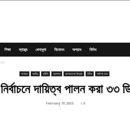
শিক্ষা
স্বাস্থ্য
খেলাধুলা
বিনোদন
অপরাধ
বিবিধ
এসডি
অপরাধ
জাতীয়
দুর্নীতি
প্রশাসন
বাংলাদেশের উন্নয়ন
বিবিধ
সর্বশেষ খবর
ির্বাচনে দায়িত্ব পালন করা ৩৩
February 19, 2025
0
Share