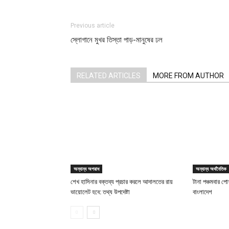
Previous article
স্লোগানে মুখর তিস্তা পাড়-মানুষের ঢল
RELATED ARTICLES
MORE FROM AUTHOR
অন্যান্য অপরাধ
অন্যান্য অর্থনৈতিক
শেখ হাসিনার বক্তব্য প্রচার করলে আদালতের রায়
টানা পঞ্চমবার পোশ
ভায়োলেট হবে: তথ্য উপদেষ্টা
বাংলাদেশ