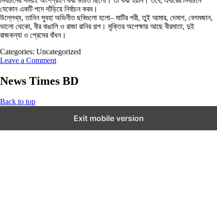
নির্বাচনের সময়ই অংশগ্রহণ করা উচিত ছিলো। তা করা হয়নি। তবে, এবারের নির্বাচনে
যেকোন একটি পদে দাঁড়িয়ে নির্বাচন করব।
উল্লেখ্য, তানিন সুবহা অভিনীত ছবিগুলো হলো– মাটির পরী, তুই আমার, দেমাগ, বেগমজান,
ভালো থেকো, বীর বাঙালি ও রাজা রানির গল্প। মুক্তির অপেক্ষায় আছে বীরমাতা, দুই
রাজকন্যা ও প্রেমের বাঁধন।
Categories: Uncategorized
Leave a Comment
News Times BD
Back to top
Exit mobile version