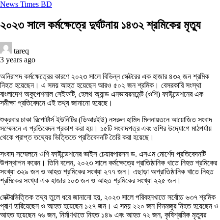
News Times BD
২০২৩ সালে কর্মক্ষেত্রে দুর্ঘটনায় ১৪৩২ শ্রমিকের মৃত্যু
tareq
3 years ago
অনিরাপদ কর্মক্ষেত্রের কারণে ২০২৩ সালে বিভিন্ন সেক্টরের এক হাজার ৪৩২ জন শ্রমিক
নিহত হয়েছেন। এ সময় আহত হয়েছেন আরও ৫০২ জন শ্রমিক। বেসরকারি সংস্থা
বাংলাদেশ অকুপেশনাল সেইফটি, হেলথ অ্যান্ড এনভায়রনমেন্ট (ওশি) ফাউন্ডেশনের এক
সমীক্ষা প্রতিবেদনে এই তথ্য জানানো হয়েছে।
শুক্রবার ঢাকা রিপোর্টার্স ইউনিটির (ডিআরইউ) নসরুল হামিদ মিলনায়তনে আয়োজিত সংবাদ
সম্মেলনে এ প্রতিবেদন প্রকাশ করা হয়। ১৫টি সংবাদপত্র এবং ওশির উদ্যোগে মাঠপর্যায়
থেকে প্রাপ্ত তথ্যের ভিত্তিতে প্রতিবেদনটি তৈরি করা হয়েছে।
সংবাদ সম্মেলনে ওশি ফাউন্ডেশনের ভাইস চেয়ারপারসন ড. এসএম মোর্শেদ প্রতিবেদনটি
উপস্থাপন করেন। তিনি বলেন, ২০২৩ সালে কর্মক্ষেত্রে প্রাতিষ্ঠানিক খাতে নিহত শ্রমিকের
সংখ্যা ৩২৯ জন ও আহত শ্রমিকের সংখ্যা ২৭৭ জন। এছাড়া অপ্রাতিষ্ঠানিক খাতে নিহত
শ্রমিকের সংখ্যা এক হাজার ১০৩ জন ও আহত শ্রমিকের সংখ্যা ২২৫ জন।
সেক্টরভিত্তিক তথ্য তুলে ধরে জানানো হয়, ২০২৩ সালে পরিবহনখাতে সর্বোচ্চ ৬৩৭ শ্রমিক
প্রাণ হারিয়েছেন ও আহত হয়েছেন ১২৭ জন। এ সময় ২২০ জন দিনমজুর নিহত হয়েছেন ও
আহত হয়েছেন ৭৬ জন, নির্মাণখাতে নিহত ১৪৯ এবং আহত ৭২ জন, কৃষিশ্রমিক মৃত্যুর