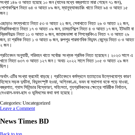
সংখ্যা ১৪৬ ও আহত হয়েছে ১০ জন (যাদের মধ্যে বজ্রপাতে মারা গেছেন ৭১ জন),
পোশাকশিল্পে নিহত ৬৪ ও আহত ৮৯ জন, ম্যানুফ্যাকচারিং খাতে নিহত ৯৪ ও আহত ১৫
জন।
এছাড়াও মৎস্যখাতে নিহত ৫৩ ও আহত ২২ জন, সেবাখাতে নিহত ২৬ ও আহত ২২ জন,
সিরামিকখাতে নিহত ১৭ ও আহত ০৯ জন, চামড়াশিল্পে নিহত ৪ ও আহত ১৭ জন, ইটভাটা বা
ব্রিকফিল্ডে নিহত ১১ ও আহত ৬ জন, জাহাজভাঙ্গা বা শিপব্রেকিংএ নিহত ৭ ও আহত ২৯
জন, চা শ্রমিক নিহত ১ ও আহত ৬ জন, রুপপুর পারমাণবিক বিদ্যুৎ কেন্দ্রে নিহত ৩ ও আহত
২ জন।
প্রতিবেদন অনুযায়ী, পরিবহন খাতে সর্বোচ্চ সংখ্যক শ্রমিক নিহত হয়েছেন। ২০২৩ সালে এ
খাতে নিহত ৬৩৭ ও আহত ১২৭ জন। অথচ ২০২২ সালে নিহত ১০৫ ও আহত ২৯ জন
ছিল।
অর্থাৎ এটির সংখ্যা ক্রমেই বাড়ছে। প্রতিবেদনে কর্মস্থলে হতাহতের উল্লেখযোগ্য কারণ
হিসেবে সড়ক দুর্ঘটনা, বিদ্যুৎস্পৃষ্ট হওয়া, অগ্নিকাণ্ড, ভবন বা স্থাপনা থকে পড়ে যাওয়া,
বজ্রপাত, গ্যাস সিলিন্ডার বিস্ফোরণ, সহিংসতা, গৃহশ্রমিকদের ক্ষেত্রে শারিরীক নির্যাতন,
দেওয়াল-ভবন-ছাদ ও ভূমিধসের কথা বলা হয়েছে।
Categories: Uncategorized
Leave a Comment
News Times BD
Back to top