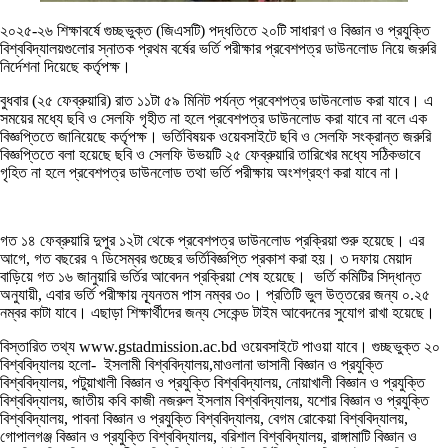
২০২৫-২৬ শিক্ষাবর্ষে গুচ্ছভুক্ত (জিএসটি) পদ্ধতিতে ২০টি সাধারণ ও বিজ্ঞান ও প্রযুক্তি
বিশ্ববিদ্যালয়গুলোর স্নাতক প্রথম বর্ষের ভর্তি পরীক্ষার প্রবেশপত্র ডাউনলোড নিয়ে জরুরি
নির্দেশনা দিয়েছে কর্তৃপক্ষ।
বুধবার (২৫ ফেব্রুয়ারি) রাত ১১টা ৫৯ মিনিট পর্যন্ত প্রবেশপত্র ডাউনলোড করা যাবে। এ
সময়ের মধ্যে ছবি ও সেলফি গৃহীত না হলে প্রবেশপত্র ডাউনলোড করা যাবে না বলে এক
বিজ্ঞপ্তিতে জানিয়েছে কর্তৃপক্ষ। ভর্তিবিষয়ক ওয়েবসাইটে ছবি ও সেলফি সংক্রান্ত জরুরি
বিজ্ঞপ্তিতে বলা হয়েছে ছবি ও সেলফি উভয়টি ২৫ ফেব্রুয়ারি তারিখের মধ্যে সঠিকভাবে
গৃহিত না হলে প্রবেশপত্র ডাউনলোড তথা ভর্তি পরীক্ষায় অংশগ্রহণ করা যাবে না।
গত ১৪ ফেব্রুয়ারি দুপুর ১২টা থেকে প্রবেশপত্র ডাউনলোড প্রক্রিয়া শুরু হয়েছে। এর
আগে, গত বছরের ৭ ডিসেম্বর গুচ্ছের ভর্তিবিজ্ঞপ্তি প্রকাশ করা হয়। ৩ দফায় মেয়াদ
বাড়িয়ে গত ১৬ জানুয়ারি ভর্তির আবেদন প্রক্রিয়া শেষ হয়েছে। ভর্তি কমিটির সিদ্ধান্ত
অনুযায়ী, এবার ভর্তি পরীক্ষায় ন্যূনতম পাস নম্বর ৩০। প্রতিটি ভুল উত্তরের জন্য ০.২৫
নম্বর কাটা যাবে। এছাড়া শিক্ষার্থীদের জন্য সেকেন্ড টাইম আবেদনের সুযোগ রাখা হয়েছে।
বিস্তারিত তথ্য www.gstadmission.ac.bd ওয়েবসাইটে পাওয়া যাবে। গুচ্ছভুক্ত ২০
বিশ্ববিদ্যালয় হলো- ইসলামী বিশ্ববিদ্যালয়,মাওলানা ভাসানী বিজ্ঞান ও প্রযুক্তি
বিশ্ববিদ্যালয়, পটুয়াখালী বিজ্ঞান ও প্রযুক্তি বিশ্ববিদ্যালয়, নোয়াখালী বিজ্ঞান ও প্রযুক্তি
বিশ্ববিদ্যালয়, জাতীয় কবি কাজী নজরুল ইসলাম বিশ্ববিদ্যালয়, যশোর বিজ্ঞান ও প্রযুক্তি
বিশ্ববিদ্যালয়, পাবনা বিজ্ঞান ও প্রযুক্তি বিশ্ববিদ্যালয়, বেগম রোকেয়া বিশ্ববিদ্যালয়,
গোপালগঞ্জ বিজ্ঞান ও প্রযুক্তি বিশ্ববিদ্যালয়, বরিশাল বিশ্ববিদ্যালয়, রাঙ্গামাটি বিজ্ঞান ও