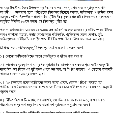
আসন্ন ঈদ-উল-ফিতর উপলক্ষে শ্রমিকদের বকেয়া বেতন, বোনাস ও অন্যান্য পাওনাদি
আগামী ২০ রমজানের মধ্যে পরিশোধের সিদ্ধান্ত নিয়েছে সরকার, মালিকপক্ষ ও শ্রমিকপক্ষের
সমন্বয়ে গঠিত ত্রিপক্ষীয় পরামর্শ পরিষদ (টিসিসি)। বুধবার রাজধানীর বিজয়নগরে শ্রম ভবনে
অনুষ্ঠিত টিসিসির ৮৫তম সভায় এই সিদ্ধান্ত গৃহীত হয়।
শ্রম ও কর্মসংস্থান মন্ত্রণালয়ের জনসংযোগ কর্মকর্তা আবদুল মালেক স্বাক্ষরিত প্রেস রিলিজে
আরও জানানো হয়েছে, সভায় দেশের শ্রম পরিস্থিতি, শ্রমিকদের বেতন-বোনাস, ছুটি,
আইনশৃঙ্খলা পরিস্থিতি এবং শিল্পাঞ্চলে টিসিবির পণ্য বিতরণ নিয়ে আলোচনা করা হয়।
টিসিসির সভায় ৭টি গুরুত্বপূর্ণ সিদ্ধান্ত নেয়া হয়েছে। সেগুলো হলো-
১। কোনো শ্রমিককে ঈদের আগে চাকরিচ্যুত বা ছাঁটাই করা যাবে না।
২। কারখানার ব্যবস্থাপনা ও শ্রমিক প্রতিনিধিরা আলোচনার মাধ্যমে শ্রম আইন অনুযায়ী
দ্রুত ঈদ-উল-ফিতর এর ছুটি কখন থেকে শুরু হবে, তা নির্ধারণ করবেন। এ ক্ষেত্রে পার্শ্ববর্তী
কারখানার সঙ্গে সামঞ্জস্য রাখতে হবে।
৩। ২০ রমজানের মধ্যে শ্রমিকদের সকল বকেয়া বেতন, বোনাস পরিশোধ করতে হবে।
শ্রমিকদের মার্চ মাসের বেতনের কমপক্ষে ১৫ দিনের বেতন মালিকপক্ষ তাদের সক্ষমতা অনুযায়ী
প্রদান করবে।
৪। বিজিএমইএ ও বিকেএমইএ’র ক্যাশ ইনসেনটিভ বাবদ সরকারের কাছে পাওনা দ্রুত
পরিশোধের জন্য অর্থ মন্ত্রণালয় ও বাংলাদেশ ব্যাংককে অনুরোধ করা হবে।