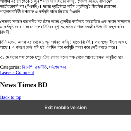
আগামী ২৫ মে থেকে ১ জুন পর্যন্ত সাত দিনের কর্মসূচি ঘোষণা করেছে বাংলাদেশ
জাতীয়তাবাদী দল (বিএনপি)। দলের প্রতিষ্ঠাতা শহীদ প্রেসিডেন্ট জিয়াউর রহমানের
শাহাদাতবার্ষিকী উপলক্ষে এ কর্মসূচি হাতে নিয়েছে বিএনপি।
সোমবার সকালে রাজধানীর নয়াপল্টনে দলের কেন্দ্রীয় কার্যালয়ে আয়োজিত এক সংবাদ সম্মেলনে
এ কর্মসূচি ঘোষণা করেন দলের সিনিয়র যুগ্ম মহাসচিব ও প্রধানমন্ত্রীর উপদেষ্টা রুহুল কবির
রিজভী।
তিনি বলেন, আমরা ২৫ থেকে ১ জুন পর্যন্ত কর্মসূচি হাতে নিয়েছি। এর মধ্যে ঈদুল আজহা
আছে। এ কারণে কেউ যদি দুই-একদিন পরে কর্মসূচি পালন করে সেটি করতে পারে।
৩১ মে দলের পক্ষ থেকে দুপুর ২টায় রমনায় দলের পক্ষ থেকে আলোচনাসভা অনুষ্ঠিত হবে।
Categories:
বিএনপি
,
রাজনীতি
,
সর্বশেষ খবর
Leave a Comment
News Times BD
Back to top
Exit mobile version