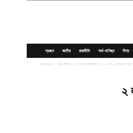
News
Times
BD
প্রচ্ছদ
জাতীয়
রাজনীতি
অর্থ-বাণিজ্য
বিশ্ব
Home
অর্থ-বাণিজ্য
অন্যান্য অর্থনৈতিক
২ লাখ ১০ হাজার টন সার
২ 