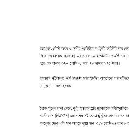
মরক্কো, সৌদি আরব ও দেশীয় প্রতিষ্ঠান কর্ণফুলী ফার্টিলাইজার 
সিদ্ধান্ত নিয়েছে সরকার। এর মধ্যে ৮০ হাজার টন ডিএপি সার,
হবে এক হাজার ৩৭০ কোটি ৯১ লাখ ৭৮ হাজার ৯৭৫ টাকা।
মঙ্গলবার সচিবালয়ে অর্থ উপদেষ্টা সালেহউদ্দিন আহমেদের সভাপতিত্
অনুমোদন দেওয়া হয়েছে।
বৈঠক সূত্রে জানা গেছে, কৃষি মন্ত্রণালয়ের প্রস্তাবের পরিপ্রেক্ষি
কর্পোরেশন (বিএডিসি) এর মধ্যে সই হওয়া চুক্তির আওতায় ৪০ হা
মরক্কো থেকে এই সার আনতে ব্যয় হবে ৩১৯ কোটি ৫১ লাখ ৮ হাজা