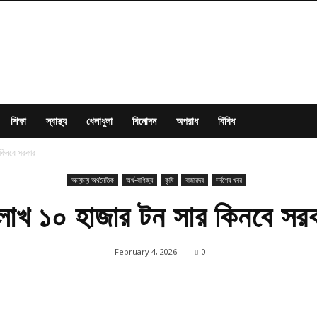
শিক্ষা
স্বাস্থ্য
খেলাধুলা
বিনোদন
অপরাধ
বিবিধ
 কিনবে সরকার
অন্যান্য অর্থনৈতিক
অর্থ-বাণিজ্য
কৃষি
বাজারদর
সর্বশেষ খবর
লাখ ১০ হাজার টন সার কিনবে সর
February 4, 2026
0
Share