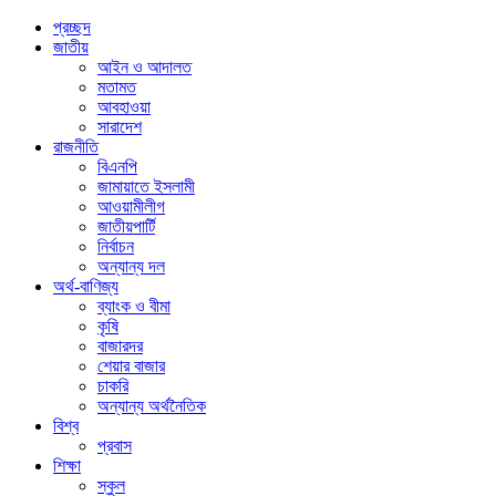
প্রচ্ছদ
জাতীয়
আইন ও আদালত
মতামত
আবহাওয়া
সারাদেশ
রাজনীতি
বিএনপি
জামায়াতে ইসলামী
আওয়ামীলীগ
জাতীয়পার্টি
নির্বাচন
অন্যান্য দল
অর্থ-বাণিজ্য
ব্যাংক ও বীমা
কৃষি
বাজারদর
শেয়ার বাজার
চাকরি
অন্যান্য অর্থনৈতিক
বিশ্ব
প্রবাস
শিক্ষা
স্কুল