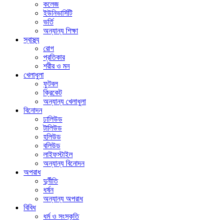
কলেজ
ইউনিভার্সিটি
ভর্তি
অন্যান্য শিক্ষা
স্বাস্থ্য
রোগ
প্রতিকার
শরীর ও মন
খেলাধুলা
ফুটবল
ক্রিকেট
অন্যান্য খেলাধুলা
বিনোদন
ঢালিউড
টালিউড
হলিউড
বলিউড
লাইফস্টাইল
অন্যান্য বিনোদন
অপরাধ
দুর্নীতি
ধর্ষন
অন্যান্য অপরাধ
বিবিধ
ধর্ম ও সংস্কৃতি