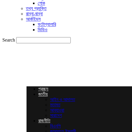
শোক
তথ্য প্রযুক্তি
রান্না-বান্না
আর্কাইভস
ফটোগ্যালারি
ভিডিও
Search
News
Times
BD
প্রচ্ছদ
জাতীয়
আইন ও আদালত
মতামত
আবহাওয়া
সারাদেশ
রাজনীতি
বিএনপি
জামায়াতে ইসলামী