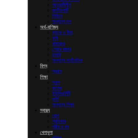
আওয়ামীলীগ
জাতীয়পার্টি
নির্বাচন
অন্যান্য দল
অর্থ-বাণিজ্য
ব্যাংক ও বীমা
কৃষি
বাজারদর
শেয়ার বাজার
চাকরি
অন্যান্য অর্থনৈতিক
বিশ্ব
প্রবাস
শিক্ষা
স্কুল
কলেজ
ইউনিভার্সিটি
ভর্তি
অন্যান্য শিক্ষা
স্বাস্থ্য
রোগ
প্রতিকার
শরীর ও মন
খেলাধুলা
ফুটবল