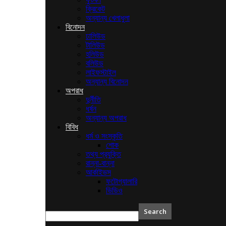
ক্রিকেট
অন্যান্য খেলাধুলা
বিনোদন
ঢালিউড
টালিউড
হলিউড
বলিউড
লাইফস্টাইল
অন্যান্য বিনোদন
অপরাধ
দুর্নীতি
ধর্ষন
অন্যান্য অপরাধ
বিবিধ
ধর্ম ও সংস্কৃতি
শোক
তথ্য প্রযুক্তি
রান্না-বান্না
আর্কাইভস
ফটোগ্যালারি
ভিডিও