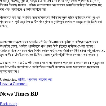
গাজীপুর, পঞ্চগড়, কুষ্টিয়া, নেত্রকোনা ও চাঁপাইনবাবগঞ্জে নতুন জেলা প্রশাসককে (ডিসি)
নিয়োগ দিয়েছে সরকার। রবিবার জনপ্রশাসন মন্ত্রণালয়ের উপসচিব আমিনুল ইসলামের সই
করা এক প্রজ্ঞাপনে এ তথ্য জানানো হয়।
প্রজ্ঞাপনে বলা হয়, স্থানীয় সরকার বিভাগের উপসচিব নূরুল করিম ভূঁইয়াকে গাজীপুর এবং
গৃহায়ন ও গণপূর্ত মন্ত্রণালয়ের উপসচিব খন্দকার মুশফিকুর রহমানকে নেত্রকোণার ডিসি করা
হয়েছে।
জনপ্রশাসন মন্ত্রণালয়ের উপসচিব তৌহিদ বিন-হাসানকে কুষ্টিয়া ও বাণিজ্য মন্ত্রণালয়ের
উপসচিব মোসা. শুকরিয়া পারভীনকে পঞ্চগড়ের ডিসি হিসেবে দায়িত্ব দেওয়া হয়েছে।
এছাড়াও বাংলাদেশ বেসামরিক বিমান চলাচল কর্তৃপক্ষের পরিচালক (উপসচিব) আবু ছালেহ মো.
মুসা জঙ্গীকে চাঁপাইনবাবগঞ্জের ডিসি ও জেলা ম্যাজিস্ট্রেট হিসেবে পদায়ন করা হয়েছে।
এর আগে, গত ১ মার্চ এ পাঁচ জেলার জেলা প্রশাসককে প্রত্যাহার করে সরকার। প্রত্যাহার
করা উপ-সচিব পদমর্যাদার এ কর্মকর্তাদের পরবর্তী পদায়নের জন্য জনপ্রশাসন মন্ত্রণালয়ে
ন্যস্ত করা হয়।
Categories:
জাতীয়
,
প্রশাসন
,
সর্বশেষ খবর
Leave a Comment
News Times BD
Back to top