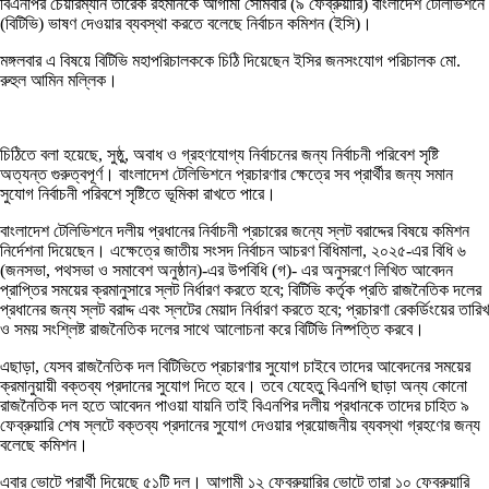
বিএনপির চেয়ারম্যান তারেক রহমানকে আগামী সোমবার (৯ ফেব্রুয়ারি) বাংলাদেশ টেলিভিশনে
(বিটিভি) ভাষণ দেওয়ার ব্যবস্থা করতে বলেছে নির্বাচন কমিশন (ইসি)।
মঙ্গলবার এ বিষয়ে বিটিভি মহাপরিচালককে চিঠি দিয়েছেন ইসির জনসংযোগ পরিচালক মো.
রুহুল আমিন মল্লিক।
চিঠিতে বলা হয়েছে, সুষ্ঠু, অবাধ ও গ্রহণযোগ্য নির্বাচনের জন্য নির্বাচনী পরিবেশ সৃষ্টি
অত্যন্ত গুরুত্বপূর্ণ। বাংলাদেশ টেলিভিশনে প্রচারণার ক্ষেত্রে সব প্রার্থীর জন্য সমান
সুযোগ নির্বাচনী পরিবশে সৃষ্টিতে ভূমিকা রাখতে পারে।
বাংলাদেশ টেলিভিশনে দলীয় প্রধানের নির্বাচনী প্রচারের জন্যে স্লট বরাদ্দের বিষয়ে কমিশন
নির্দেশনা দিয়েছেন। এক্ষেত্রে জাতীয় সংসদ নির্বাচন আচরণ বিধিমালা, ২০২৫-এর বিধি ৬
(জনসভা, পথসভা ও সমাবেশ অনুষ্ঠান)-এর উপবিধি (গ)- এর অনুসরণে লিখিত আবেদন
প্রাপ্তির সময়ের ক্রমানুসারে স্লট নির্ধারণ করতে হবে; বিটিভি কর্তৃক প্রতি রাজনৈতিক দলের
প্রধানের জন্য স্লট বরাদ্দ এবং স্লটের মেয়াদ নির্ধারণ করতে হবে; প্রচারণা রেকর্ডিংয়ের তারিখ
ও সময় সংশ্লিষ্ট রাজনৈতিক দলের সাথে আলোচনা করে বিটিভি নিষ্পত্তি করবে।
এছাড়া, যেসব রাজনৈতিক দল বিটিভিতে প্রচারণার সুযোগ চাইবে তাদের আবেদনের সময়ের
ক্রমানুয়ায়ী বক্তব্য প্রদানের সুযোগ দিতে হবে। তবে যেহেতু বিএনপি ছাড়া অন্য কোনো
রাজনৈতিক দল হতে আবেদন পাওয়া যায়নি তাই বিএনপির দলীয় প্রধানকে তাদের চাহিত ৯
ফেব্রুয়ারি শেষ স্লটে বক্তব্য প্রদানের সুযোগ দেওয়ার প্রয়োজনীয় ব্যবস্থা গ্রহণের জন্য
বলেছে কমিশন।
এবার ভোটে প্রার্থী দিয়েছে ৫১টি দল। আগামী ১২ ফেব্রুয়ারির ভোটে তারা ১০ ফেব্রুয়ারি