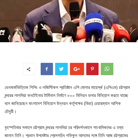
ডেনমার্কভিত্তিক শিপিং ও লজিস্টিকস প্রতিষ্ঠান এপি মোলার মায়ের্স্ক (এপিএম) চট্টগ্রাম
বন্দরের লালদিয়া কনটেইনার টার্মিনাল নির্মাণে ৮০০ মিলিয়ন ডলার বিনিয়োগ করতে যাচ্ছে
বলে জানিয়েছেন বাংলাদেশ বিনিয়োগ উন্নয়ন কর্তৃপক্ষের (বিডা) চেয়ারম্যান আশিক
চৌধুরী।
বৃহস্পতিবার সকালে চট্টগ্রাম বন্দরের লালদিয়া চর পরিদর্শনকালে সাংবাদিকদের এ তথ্য
জানান তিনি। প্রধান উপদেষ্টার প্রেসসচিব শফিকুল আলমের সঙ্গে তিনি আজ চট্টগ্রামের