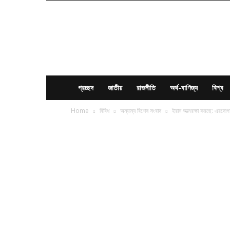
News
Times
BD
প্রচ্ছদ
জাতীয়
রাজনীতি
অর্থ-বাণিজ্য
বিশ্ব
Home
বিবিধ
অন্যান্য বিশেষ সংবাদ
ইরান আত্মরক্ষা করছে: এরদোগ