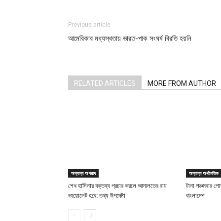
Previous article
আমেরিকার মধ্যস্থতায় ভারত-পাক সংঘর্ষ বিরতি হয়নি
RELATED ARTICLES
MORE FROM AUTHOR
অন্যান্য অপরাধ
অন্যান্য অর্থনৈতিক
শেখ হাসিনার বক্তব্য প্রচার করলে আদালতের রায়
টানা পঞ্চমবার পোশ
ভায়োলেট হবে: তথ্য উপদেষ্টা
বাংলাদেশ