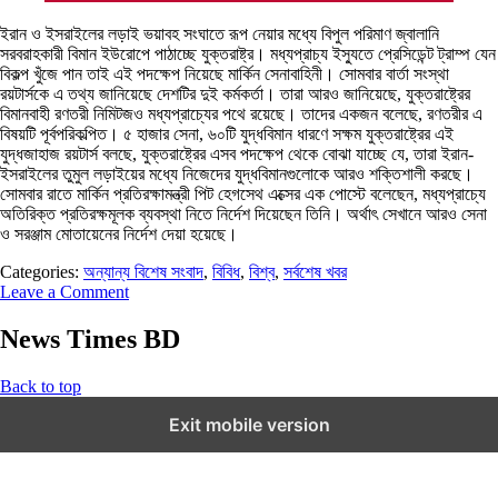
ইরান ও ইসরাইলের লড়াই ভয়াবহ সংঘাতে রূপ নেয়ার মধ্যে বিপুল পরিমাণ জ্বালানি
সরবরাহকারী বিমান ইউরোপে পাঠাচ্ছে যুক্তরাষ্ট্র। মধ্যপ্রাচ্য ইস্যুতে প্রেসিডেন্ট ট্রাম্প যেন
বিকল্প খুঁজে পান তাই এই পদক্ষেপ নিয়েছে মার্কিন সেনাবাহিনী। সোমবার বার্তা সংস্থা
রয়টার্সকে এ তথ্য জানিয়েছে দেশটির দুই কর্মকর্তা। তারা আরও জানিয়েছে, যুক্তরাষ্ট্রের
বিমানবাহী রণতরী নিমিটজও মধ্যপ্রাচ্যের পথে রয়েছে। তাদের একজন বলেছে, রণতরীর এ
বিষয়টি পূর্বপরিকল্পিত। ৫ হাজার সেনা, ৬০টি যুদ্ধবিমান ধারণে সক্ষম যুক্তরাষ্ট্রের এই
যুদ্ধজাহাজ রয়টার্স বলছে, যুক্তরাষ্ট্রের এসব পদক্ষেপ থেকে বোঝা যাচ্ছে যে, তারা ইরান-
ইসরাইলের তুমুল লড়াইয়ের মধ্যে নিজেদের যুদ্ধবিমানগুলোকে আরও শক্তিশালী করছে।
সোমবার রাতে মার্কিন প্রতিরক্ষামন্ত্রী পিট হেগসেথ এক্সের এক পোস্টে বলেছেন, মধ্যপ্রাচ্যে
অতিরিক্ত প্রতিরক্ষমূলক ব্যবস্থা নিতে নির্দেশ দিয়েছেন তিনি। অর্থাৎ সেখানে আরও সেনা
ও সরঞ্জাম মোতায়েনের নির্দেশ দেয়া হয়েছে।
Categories:
অন্যান্য বিশেষ সংবাদ
,
বিবিধ
,
বিশ্ব
,
সর্বশেষ খবর
Leave a Comment
News Times BD
Back to top
Exit mobile version