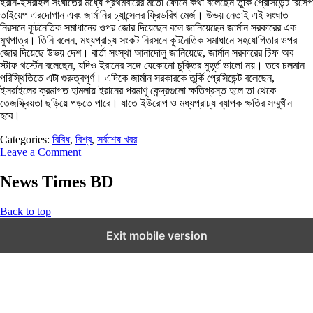
ইরান-ইসরাইল সংঘাতের মধ্যে প্রথমবারের মতো ফোনে কথা বলেছেন তুর্কি প্রেসিডেন্ট রিসেপ
তাইয়েপ এরদোগান এবং জার্মানির চ্যান্সেলর ফ্রিডরিখ মের্জ। উভয় নেতাই এই সংঘাত
নিরসনে কূটনৈতিক সমাধানের ওপর জোর দিয়েছেন বলে জানিয়েছেন জার্মান সরকারের এক
মুখপাত্র। তিনি বলেন, মধ্যপ্রাচ্য সংকট নিরসনে কূটনৈতিক সমাধানে সহযোগিতার ওপর
জোর দিয়েছে উভয় দেশ। বার্তা সংস্থা আনাদোলু জানিয়েছে, জার্মান সরকারের চিফ অব
স্টাফ থর্স্টেন বলেছেন, যদিও ইরানের সঙ্গে যেকোনো চুক্তির মুহূর্ত ভালো নয়। তবে চলমান
পরিস্থিতিতে এটা গুরুত্বপূর্ণ। এদিকে জার্মান সরকারকে তুর্কি প্রেসিডেন্ট বলেছেন,
ইসরাইলের ক্রমাগত হামলায় ইরানের পরমাণু কেন্দ্রগুলো ক্ষতিগ্রস্ত হলে তা থেকে
তেজস্ক্রিয়তা ছড়িয়ে পড়তে পারে। যাতে ইউরোপ ও মধ্যপ্রাচ্য ব্যাপক ক্ষতির সম্মুখীন
হবে।
Categories:
বিবিধ
,
বিশ্ব
,
সর্বশেষ খবর
Leave a Comment
News Times BD
Back to top
Exit mobile version