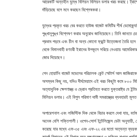
আরেকটি অন্তহীন যুদ্ধে বিলিয়ন বিলিয়ন ডলার খরচ করছে। ট্রাম্প
দাঁড়িয়েছে বলে মনে করছেন বিশ্লেষকরা।
যুদ্ধের প্রকৃত খরচ বের করতে হাউজ বাজেট কমিটির শীর্ষ ডেমোক্র
পুঙ্খানুপুঙ্খ বিশ্লেষণ করার অনুরোধ জানিয়েছেন। তিনি জানতে চে
প্রভাব পড়বে এবং চীন বা অন্য কোনো ফ্রন্টে উত্তেজনা তৈরি হল
থেকে বিমানবাহী রণতরী ইরানের উপকূলে সরিয়ে নেওয়ায় আমেরিকা
জোর দিয়েছেন।
পেন হোয়ার্টন বাজেট মডেলের পরিচালক কেন্ট স্মেটার্স আল জাজিরা
অসম্ভব কিছু নয়, যদিও দীর্ঘমেয়াদে এই খরচ কিছুটা কমে ৮০০ মিল
অত্যাধুনিক ক্ষেপণাস্ত্র ও ড্রোন প্রতিহত করতে যুক্তরাষ্ট্র যে 
মিলিয়ন ডলার। এই বিপুল পরিমাণ দামী সমরাস্ত্রের ব্যবহারই মূল
অপারেশনাল এবং লজিস্টিক দিক থেকে বিচার করলে দেখা যায়, বর্তম
অনেক বেশি শক্তিশালী। ওপেন-সোর্স ইন্টেলিজেন্স ডেটা অনুযায়ী, ফ
করেছে যার মধ্যে এফ-৩৫ এবং এফ-২২ এর মতো অত্যন্ত ব্যয়বহুল যু
কার্গো বিমানের এই বিশাল বহর রক্ষণাবেক্ষণ ও সক্রিয় রাখতে প্রতিদ