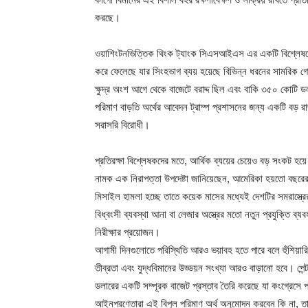
করছে।
ওয়াশিংটনভিত্তিক থিংক ট্যাংক সিএসআইএস এর একটি বিশ্লেষণে 
করে ফেলেছে যার সিংহভাগ ব্যয় হয়েছে বিভিন্ন ধরনের সামরিক গো
ক্ষুদ্র অংশ আগে থেকে বাজেটে বরাদ্দ ছিল এবং বাকি ৩৫০ কোটি 
পরিমাণ বাড়তি অর্থের আবেদন ট্রাম্প প্রশাসনের জন্য একটি বড় 
সরাসরি বিরোধী।
প্রতিরক্ষা বিশ্লেষকদের মতে, আর্থিক ব্যয়ের চেয়েও বড় সংকট হয়ে 
নামক এক নিরাপত্তা উপদেষ্টা জানিয়েছেন, আমেরিকা হয়তো বছরের প
মিসাইল হামলা হচ্ছে তাতে কয়েক মাসের মধ্যেই দেশটির সমরাস্ত্র
বিধ্বংসী ব্যবস্থা আনা বা লেজার অস্ত্রের মতো নতুন প্রযুক্তি ব
নিরীক্ষার প্রয়োজন।
আগামী দিনগুলোতে পরিস্থিতি আরও ভয়াবহ হতে পারে বলে হুঁশিয়ারি দ
তীব্রতা এবং যুদ্ধবিমানের উড্ডয়ন সংখ্যা আরও বাড়ানো হবে। পেন
ডলারের একটি সম্পূরক বাজেট প্রস্তাব তৈরি করেছে যা কংগ্রেসে প
আইনপ্রণেতারা এই বিপুল পরিমাণ অর্থ অনুমোদন করবেন কি না, তা ন