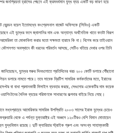
ের জনপ্রিয়তা হ্রাসের পেছনে এই ক্রমবর্ধমান যুদ্ধ ব্যয় একটি বড় কারণ হয়ে
্যাট ব্রেন্ডন বয়েল ইতোমধ্যে কংগ্রেসনাল বাজেট অফিসকে (সিবিও) একটি
য়েছেন এই যুদ্ধের ফলে জ্বালানির দাম এবং অন্যান্য অর্থনৈতিক খাতে কতটা বিরূপ
ে আমেরিকা তা মোকাবিলা করার মতো সক্ষমতা হারাবে কি না। বিশেষ করে তাইওয়ান
র কৌশলগত অবস্থানে কী ধরনের পরিবর্তন আসছে, সেটিও খতিয়ে দেখার ওপর তিনি
কে জানিয়েছেন, যুদ্ধের শুরুর দিনগুলোতে প্রতিদিনের খরচ ২০০ কোটি ডলারে পৌঁছানো
িয়ন ডলারে নামতে পারে। তবে সাবেক ব্রিটিশ সামরিক কর্মকর্তাদের মতে, ইরানের
ইন্টারসেপ্টর বা বাধা প্রদানকারী মিসাইল ব্যবহার করছে, সেগুলোর একেকটির দাম কয়েক
ত ওয়াশিংটনের দৈনিক ব্যয়ের পরিমাণকে সাধারণের কল্পনার বাইরে নিয়ে গেছে।
ানে মধ্যপ্রাচ্যে আমেরিকার সামরিক উপস্থিতি ২০০৩ সালের ইরাক যুদ্ধের চেয়েও
েব্রুয়ারি থেকে এ পর্যন্ত যুক্তরাষ্ট্র এই অঞ্চলে ১২০টিরও বেশি বিমান মোতায়েন
দ্ধবিমান রয়েছে। দুটি ক্যারিয়ার স্ট্রাইক গ্রুপ এবং অসংখ্য সাহায্যকারী
িন বিপুল পরিমাণ জ্বালানি ও জনবল ব্যয় হচ্ছে যা সরাসরি মার্কিন বাজেটে চাপ সৃষ্টি