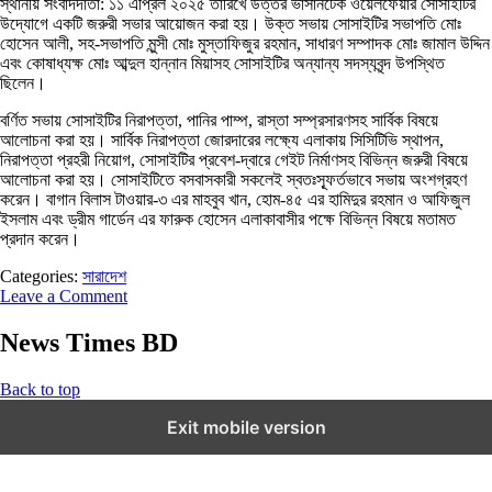
স্থানীয় সংবাদদাতা: ১১ এপ্রিল ২০২৫ তারিখে উত্তর ভাসানটেক ওয়েলফেয়ার সোসাইটির
উদ্যোগে একটি জরুরী সভার আয়োজন করা হয়। উক্ত সভায় সোসাইটির সভাপতি মোঃ
হোসেন আলী, সহ-সভাপতি মুন্সী মোঃ মুস্তাফিজুর রহমান, সাধারণ সম্পাদক মোঃ জামাল উদ্দিন
এবং কোষাধ্যক্ষ মোঃ আব্দুল হান্নান মিয়াসহ সোসাইটির অন্যান্য সদস্যবৃন্দ উপস্থিত
ছিলেন।
বর্ণিত সভায় সোসাইটির নিরাপত্তা, পানির পাম্প, রাস্তা সম্প্রসারণসহ সার্বিক বিষয়ে
আলোচনা করা হয়। সার্বিক নিরাপত্তা জোরদারের লক্ষ্যে এলাকায় সিসিটিভি স্থাপন,
নিরাপত্তা প্রহরী নিয়োগ, সোসাইটির প্রবেশ-দ্বারে গেইট নির্মাণসহ বিভিন্ন জরুরী বিষয়ে
আলোচনা করা হয়। সোসাইটিতে বসবাসকারী সকলেই স্বতঃস্ফূর্তভাবে সভায় অংশগ্রহণ
করেন। বাগান বিলাস টাওয়ার-৩ এর মাহবুব খান, হোম-৪৫ এর হামিদুর রহমান ও আফিজুল
ইসলাম এবং ড্রীম গার্ডেন এর ফারুক হোসেন এলাকাবাসীর পক্ষে বিভিন্ন বিষয়ে মতামত
প্রদান করেন।
Categories:
সারাদেশ
Leave a Comment
News Times BD
Back to top
Exit mobile version