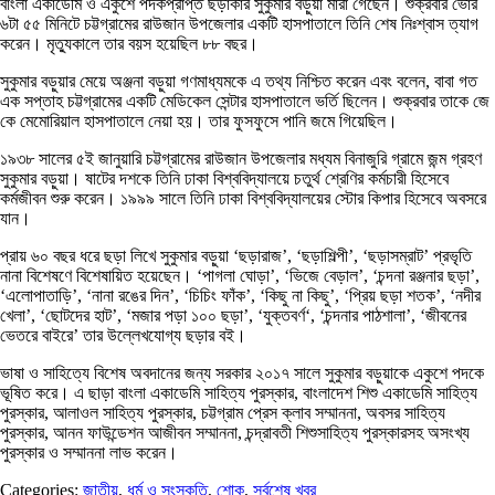
বাংলা একাডেমি ও একুশে পদকপ্রাপ্ত ছড়াকার সুকুমার বড়ুয়া মারা গেছেন। শুক্রবার ভোর
৬টা ৫৫ মিনিটে চট্টগ্রামের রাউজান উপজেলার একটি হাসপাতালে তিনি শেষ নিঃশ্বাস ত্যাগ
করেন। মৃত্যুকালে তার বয়স হয়েছিল ৮৮ বছর।
সুকুমার বড়ুয়ার মেয়ে অঞ্জনা বড়ুয়া গণমাধ্যমকে এ তথ্য নিশ্চিত করেন এবং বলেন, বাবা গত
এক সপ্তাহ চট্টগ্রামের একটি মেডিকেল সেন্টার হাসপাতালে ভর্তি ছিলেন। শুক্রবার তাকে জে
কে মেমোরিয়াল হাসপাতালে নেয়া হয়। তার ফুসফুসে পানি জমে গিয়েছিল।
১৯৩৮ সালের ৫ই জানুয়ারি চট্টগ্রামের রাউজান উপজেলার মধ্যম বিনাজুরি গ্রামে জন্ম গ্রহণ
সুকুমার বড়ুয়া। ষাটের দশকে তিনি ঢাকা বিশ্ববিদ্যালয়ে চতুর্থ শ্রেণির কর্মচারী হিসেবে
কর্মজীবন শুরু করেন। ১৯৯৯ সালে তিনি ঢাকা বিশ্ববিদ্যালয়ের স্টোর কিপার হিসেবে অবসরে
যান।
প্রায় ৬০ বছর ধরে ছড়া লিখে সুকুমার বড়ুয়া ‘ছড়ারাজ’, ‘ছড়াশিল্পী’, ‘ছড়াসম্রাট’ প্রভৃতি
নানা বিশেষণে বিশেষায়িত হয়েছেন। ‘পাগলা ঘোড়া’, ‘ভিজে বেড়াল’, ‘চন্দনা রঞ্জনার ছড়া’,
‘এলোপাতাড়ি’, ‘নানা রঙের দিন’, ‘চিচিং ফাঁক’, ‘কিছু না কিছু’, ‘প্রিয় ছড়া শতক’, ‘নদীর
খেলা’, ‘ছোটদের হাট’, ‘মজার পড়া ১০০ ছড়া’, ‘যুক্তবর্ণ‘, ‘চন্দনার পাঠশালা’, ‘জীবনের
ভেতরে বাইরে’ তার উল্লেখযোগ্য ছড়ার বই।
ভাষা ও সাহিত্যে বিশেষ অবদানের জন্য সরকার ২০১৭ সালে সুকুমার বড়ুয়াকে একুশে পদকে
ভূষিত করে। এ ছাড়া বাংলা একাডেমি সাহিত্য পুরস্কার, বাংলাদেশ শিশু একাডেমি সাহিত্য
পুরস্কার, আলাওল সাহিত্য পুরস্কার, চট্টগ্রাম প্রেস ক্লাব সম্মাননা, অবসর সাহিত্য
পুরস্কার, আনন ফাউন্ডেশন আজীবন সম্মাননা, চন্দ্রাবতী শিশুসাহিত্য পুরস্কারসহ অসংখ্য
পুরস্কার ও সম্মাননা লাভ করেন।
Categories:
জাতীয়
,
ধর্ম ও সংস্কৃতি
,
শোক
,
সর্বশেষ খবর