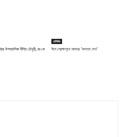
ঢালিউড
িয় উপস্থাপিকা দীপ্তি চৌধুরী, বর কে
ঈদে প্রেক্ষাগৃহে আসছে ‘বনলতা সেন’