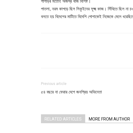
পাপড়ির মতোই অজস্র খাঁজ বিশিষ্ট।
পাতলা, নরম কাপড়ে ছিল সিকুইনের সূক্ষ্ম কাজ। সিঁথিতে ছিল না 
বলতে হয় বিদেশের মাটিতে বিদেশি পোশাকেই নিজেকে মেলে ধরেছ
Share
Previous article
৫৪ বছরে না ফেরার দেশে জনপ্রিয় অভিনেতা
RELATED ARTICLES
MORE FROM AUTHOR