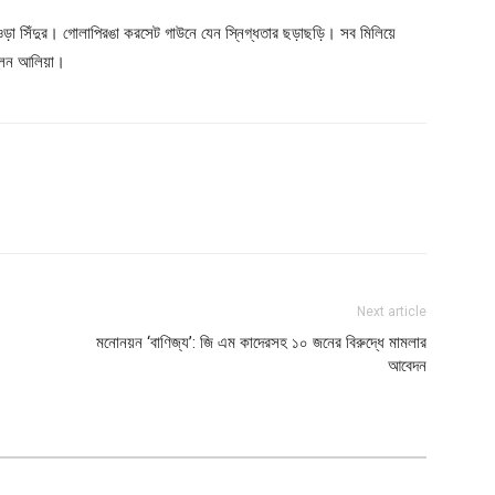
চওড়া সিঁদুর। গোলাপিরঙা করসেট গাউনে যেন স্নিগ্ধতার ছড়াছড়ি। সব মিলিয়ে
িলেন আলিয়া।
Next article
মনোনয়ন ‘বাণিজ্য’: জি এম কাদেরসহ ১০ জনের বিরুদ্ধে মামলার
আবেদন