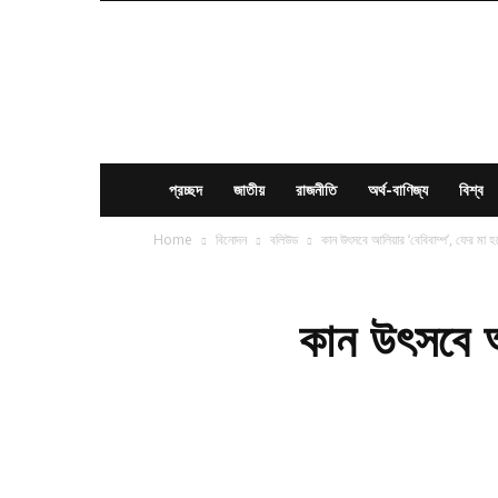
News
Times
BD
প্রচ্ছদ
জাতীয়
রাজনীতি
অর্থ-বাণিজ্য
বিশ্ব
Home
বিনোদন
বলিউড
কান উৎসবে আলিয়ার ‘বেবিবাম্প’, ফের মা হ
কান উৎসবে আ