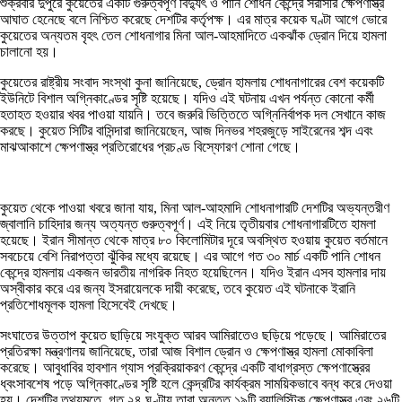
শুক্রবার দুপুরে কুয়েতের একটি গুরুত্বপূর্ণ বিদ্যুৎ ও পানি শোধন কেন্দ্রে সরাসরি ক্ষেপণাস্ত্র
আঘাত হেনেছে বলে নিশ্চিত করেছে দেশটির কর্তৃপক্ষ। এর মাত্র কয়েক ঘণ্টা আগে ভোরে
কুয়েতের অন্যতম বৃহৎ তেল শোধনাগার মিনা আল-আহমাদিতে একঝাঁক ড্রোন দিয়ে হামলা
চালানো হয়।
কুয়েতের রাষ্ট্রীয় সংবাদ সংস্থা কুনা জানিয়েছে, ড্রোন হামলায় শোধনাগারের বেশ কয়েকটি
ইউনিটে বিশাল অগ্নিকাণ্ডের সৃষ্টি হয়েছে। যদিও এই ঘটনায় এখন পর্যন্ত কোনো কর্মী
হতাহত হওয়ার খবর পাওয়া যায়নি। তবে জরুরি ভিত্তিতে অগ্নিনির্বাপক দল সেখানে কাজ
করছে। কুয়েত সিটির বাসিন্দারা জানিয়েছেন, আজ দিনভর শহরজুড়ে সাইরেনের শব্দ এবং
মাঝআকাশে ক্ষেপণাস্ত্র প্রতিরোধের প্রচণ্ড বিস্ফোরণ শোনা গেছে।
কুয়েত থেকে পাওয়া খবরে জানা যায়, মিনা আল-আহমাদি শোধনাগারটি দেশটির অভ্যন্তরীণ
জ্বালানি চাহিদার জন্য অত্যন্ত গুরুত্বপূর্ণ। এই নিয়ে তৃতীয়বার শোধনাগারটিতে হামলা
হয়েছে। ইরান সীমান্ত থেকে মাত্র ৮০ কিলোমিটার দূরে অবস্থিত হওয়ায় কুয়েত বর্তমানে
সবচেয়ে বেশি নিরাপত্তা ঝুঁকির মধ্যে রয়েছে। এর আগে গত ৩০ মার্চ একটি পানি শোধন
কেন্দ্রে হামলায় একজন ভারতীয় নাগরিক নিহত হয়েছিলেন। যদিও ইরান এসব হামলার দায়
অস্বীকার করে এর জন্য ইসরায়েলকে দায়ী করেছে, তবে কুয়েত এই ঘটনাকে ইরানি
প্রতিশোধমূলক হামলা হিসেবেই দেখছে।
সংঘাতের উত্তাপ কুয়েত ছাড়িয়ে সংযুক্ত আরব আমিরাতেও ছড়িয়ে পড়েছে। আমিরাতের
প্রতিরক্ষা মন্ত্রণালয় জানিয়েছে, তারা আজ বিশাল ড্রোন ও ক্ষেপণাস্ত্র হামলা মোকাবিলা
করেছে। আবুধাবির হাবশান গ্যাস প্রক্রিয়াকরণ কেন্দ্রে একটি বাধাগ্রস্ত ক্ষেপণাস্ত্রের
ধ্বংসাবশেষ পড়ে অগ্নিকাণ্ডের সৃষ্টি হলে কেন্দ্রটির কার্যক্রম সাময়িকভাবে বন্ধ করে দেওয়া
হয়। দেশটির তথ্যমতে, গত ২৪ ঘণ্টায় তারা অন্তত ১৯টি ব্যালিস্টিক ক্ষেপণাস্ত্র এবং ২৬টি