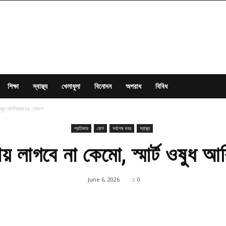
শিক্ষা
স্বাস্থ্য
খেলাধুলা
বিনোদন
অপরাধ
বিবিধ
ট ওষুধ আবিষ্কারের ঘোষণা
প্রতিকার
রোগ
সর্বশেষ খবর
স্বাস্থ্য
সায় লাগবে না কেমো, স্মার্ট ওষুধ 
June 6, 2026
0
Share