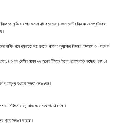
 নিজেকে লুকিয়ে রাখার ক্ষমতা নষ্ট করে দেয়। ফলে রোগীর নিজস্ব রোগপ্রতিরোধ
ারে।
েরাপির সঙ্গে ব্যবহারে ছয় ধরনের সাধারণ ক্যান্সারে টিউমার কমপক্ষে ৩০ শতাংশ
 দেখা গেছে, ৮৩ জন রোগীর মধ্যে ২৬ জনের টিউমার উল্লেখযোগ্যভাবে কমেছে এবং ১৫
ক’ বা অদৃশ্য হওয়ার ক্ষমতা ভেঙে দেয়।
ক্যানসার- চিকিৎসায় বড় সাফল্যের খবর পাওয়া গেছে।
ময় প্রায় দ্বিগুণ করেছে।