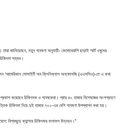
। তারা জানিয়েছেন, নতুন গবেষণা অনুযায়ী- কেমোথেরাপি ছাড়াই স্মার্ট ওষুধের
র চিকিৎসা সম্ভব।
ার সম্মেলন ‘আমেরিকান সোসাইটি অব ক্লিনিক্যাল অনকোলজি (এএসসিও)-তে এ কথা
্য প্রকাশ করেছেন চিকিৎসক ও গবেষকেরা। প্রায় ৪০ হাজার বিশেষজ্ঞের অংশগ্রহণে
ভিত্তিক চিকিৎসা নিয়ে দুই হাজার ৭০০-এর বেশি গবেষণা উপস্থাপন করা হয়।
্রয়োগ: বিশ্বজুড়ে ক্যান্সার চিকিৎসার ফলাফল উন্নয়ন।”