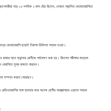
্রহণকারীরা গড়ে ১৩ দশমিক ২ মাস বেঁচে ছিলেন, যেখানে প্রচলিত কেমোথেরাপিতে
ক্ষেত্রে কেমোথেরাপি ছাড়াই নিরাপদ চিকিৎসা সম্ভব হওয়া।
ার হাজার স্তন ক্যান্সার রোগীকে পর্যবেক্ষণ করা হয়। জিনগত পরীক্ষার মাধ্যমে
োন থেরাপিতে সুস্থ থাকতে পারবেন।
িৎসা সম্পন্ন করতে পেরেছেন।
ও রেডিওথেরাপির সঙ্গে ব্যবহার করে অনেক রোগীর অস্ত্রোপচার এড়ানো সম্ভব
া