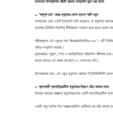
সম্মেলনে উপস্থাপিত পাঁচটি প্রধান অগ্রগতি তুলে ধরা হলো-
১. ‘অদৃশ্য ঢাল’ ভেঙে ক্যান্সার কোষ ধ্বংসে স্মার্ট ওষুধ
গবেষকেরা এমন একটি ট্যাবলেট তৈরি করেছেন, যা ক্যান্সার কোষের
ব্যবস্থা (ইমিউন সিস্টেম) টিউমারকে শনাক্ত করে ধ্বংস করতে প
পরীক্ষামূলক এই ওষুধের নাম ‘জিআরডব্লিউডি৫৭৬৯’। এটি ইমিউনোথ
পর্যন্ত সংকুচিত করেছে।
যুক্তরাজ্য, ফ্রান্স, স্পেন ও অস্ট্রেলিয়ায় পরিচালিত পরীক্ষায়
জনের ক্ষেত্রে এই কমার হার ছিল ৩০ শতাংশের বেশি।
বিশেষজ্ঞদের মতে, এই ওষুধ ক্যান্সার কোষের ‘ইনভিজিবিলিটি ক্লো
২. প্রাণঘাতী প্যানক্রিয়াটিক ক্যান্সারে দ্বিগুণ বেঁচে থাকার সময়
বিশ্বের সবচেয়ে মারাত্মক ক্যান্সারগুলোর একটি-প্যানক্রিয়াটিক 
একটি নতুন দৈনিক পিল ‘দারাক্সনরাসিব’ রোগীদের গড় বেঁচে থাকার স