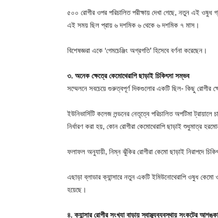
৫০০ রোগীর ওপর পরিচালিত পরীক্ষায় দেখা গেছে, নতুন এই ওষুধ গ
এই সময় ছিল প্রায় ৬ দশমিক ৬ থেকে ৬ দশমিক ৭ মাস।
বিশেষজ্ঞরা একে ‘গেমচেঞ্জিং অগ্রগতি’ হিসেবে বর্ণনা করেছেন।
৩. অনেক ক্ষেত্রে কেমোথেরাপি ছাড়াই চিকিৎসা সম্ভব
সম্মেলনে সবচেয়ে গুরুত্বপূর্ণ দিকগুলোর একটি ছিল- কিছু রোগীর 
ইউনিভার্সিটি কলেজ লন্ডনের নেতৃত্বে পরিচালিত অপটিমা ট্রায়ালে চ
নির্ধারণ করা হয়, কোন রোগীরা কেমোথেরাপি ছাড়াই শুধুমাত্র হরম
ফলাফল অনুযায়ী, নিম্ন ঝুঁকির রোগীরা কেমো ছাড়াই নিরাপদে চিক
এছাড়া ব্লাডার ক্যান্সারে নতুন একটি ইমিউনোথেরাপি ওষুধ কেমো 
হয়েছে।
৪. ক্যান্সার রোগীর সংখ্যা বাড়ায় স্বাস্থ্যব্যবস্থায় সংকটের আশঙ্ক