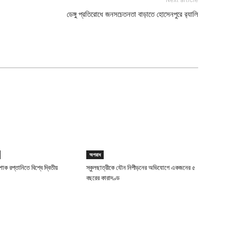
Next article
ডেঙ্গু প্রতিরোধে জনসচেতনতা বাড়াতে হোসেনপুরে র‍্যালি
অপরাধ
াক রপ্তানিতে বিশ্বে দ্বিতীয়
স্কুলছাত্রীকে যৌন নিপীড়নের অভিযোগে একজনের ৫
বছরের কারাদণ্ড