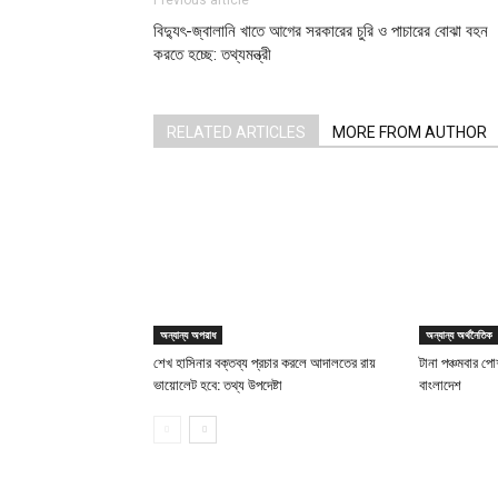
Previous article
বিদ্যুৎ-জ্বালানি খাতে আগের সরকারের চুরি ও পাচারের বোঝা বহন
করতে হচ্ছে: তথ্যমন্ত্রী
RELATED ARTICLES
MORE FROM AUTHOR
অন্যান্য অপরাধ
অন্যান্য অর্থনৈতিক
শেখ হাসিনার বক্তব্য প্রচার করলে আদালতের রায়
টানা পঞ্চমবার পোশ
ভায়োলেট হবে: তথ্য উপদেষ্টা
বাংলাদেশ