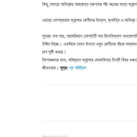
কিছু ক্ষেত্রে অনিদ্রায় আক্রান্ত তরুণদের পাঁচ বছরের মধ্যে ক্যান
এছাড়া যোগব্যায়াম ক্যান্সার রোগীদের উদ্বেগ, ক্লান্তি ও অনিদ্
সুতরাং বলা যায়, আমেরিকান সোসাইটি অব ক্লিনিক্যাল অনকোলজি-
ইঙ্গিত দিচ্ছে। একদিকে যেমন উন্নত ওষুধ রোগীদের বাঁচার সম্ভাবনা 
চাপ সৃষ্টি করছে।
বিশেষজ্ঞদের মতে, ভবিষ্যতে ক্যান্সার মোকাবিলায় তিনটি বিষয় গুরুত্
জীবনধারা।
সূত্র:
দ্য গার্ডিয়ান
Share