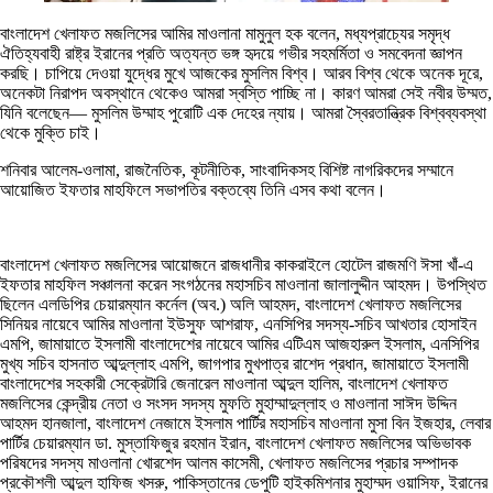
বাংলাদেশ খেলাফত মজলিসের আমির মাওলানা মামুনুল হক বলেন, মধ্যপ্রাচ্যের সমৃদ্ধ
ঐতিহ্যবাহী রাষ্ট্র ইরানের প্রতি অত্যন্ত ভঙ্গ হৃদয়ে গভীর সহমর্মিতা ও সমবেদনা জ্ঞাপন
করছি। চাপিয়ে দেওয়া যুদ্ধের মুখে আজকের মুসলিম বিশ্ব। আরব বিশ্ব থেকে অনেক দূরে,
অনেকটা নিরাপদ অবস্থানে থেকেও আমরা স্বস্তি পাচ্ছি না। কারণ আমরা সেই নবীর উম্মত,
যিনি বলেছেন— মুসলিম উম্মাহ পুরোটি এক দেহের ন্যায়। আমরা স্বৈরতান্ত্রিক বিশ্বব্যবস্থা
থেকে মুক্তি চাই।
শনিবার আলেম-ওলামা, রাজনৈতিক, কূটনীতিক, সাংবাদিকসহ বিশিষ্ট নাগরিকদের সম্মানে
আয়োজিত ইফতার মাহফিলে সভাপতির বক্তব্যে তিনি এসব কথা বলেন।
বাংলাদেশ খেলাফত মজলিসের আয়োজনে রাজধানীর কাকরাইলে হোটেল রাজমণি ঈসা খাঁ-এ
ইফতার মাহফিল সঞ্চালনা করেন সংগঠনের মহাসচিব মাওলানা জালালুদ্দীন আহমদ। উপস্থিত
ছিলেন এলডিপির চেয়ারম্যান কর্নেল (অব.) অলি আহমদ, বাংলাদেশ খেলাফত মজলিসের
সিনিয়র নায়েবে আমির মাওলানা ইউসুফ আশরাফ, এনসিপির সদস্য-সচিব আখতার হোসাইন
এমপি, জামায়াতে ইসলামী বাংলাদেশের নায়েবে আমির এটিএম আজহারুল ইসলাম, এনসিপির
মুখ্য সচিব হাসনাত আব্দুল্লাহ এমপি, জাগপার মুখপাত্র রাশেদ প্রধান, জামায়াতে ইসলামী
বাংলাদেশের সহকারী সেক্রেটারি জেনারেল মাওলানা আব্দুল হালিম, বাংলাদেশ খেলাফত
মজলিসের কেন্দ্রীয় নেতা ও সংসদ সদস্য মুফতি মুহাম্মাদুল্লাহ ও মাওলানা সাঈদ উদ্দিন
আহমদ হানজালা, বাংলাদেশ নেজামে ইসলাম পার্টির মহাসচিব মাওলানা মুসা বিন ইজহার, লেবার
পার্টির চেয়ারম্যান ডা. মুস্তাফিজুর রহমান ইরান, বাংলাদেশ খেলাফত মজলিসের অভিভাবক
পরিষদের সদস্য মাওলানা খোরশেদ আলম কাসেমী, খেলাফত মজলিসের প্রচার সম্পাদক
প্রকৌশলী আব্দুল হাফিজ খসরু, পাকিস্তানের ডেপুটি হাইকমিশনার মুহাম্মদ ওয়াসিফ, ইরানের