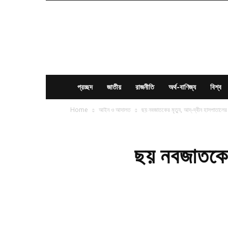
News
Times
BD
প্রচ্ছদ
জাতীয়
রাজনীতি
অর্থ-বাণিজ্য
বিশ্ব
Home
আইন ও আদালত
ছয় নবজাতকের মৃত্যু, আদ্-দ্বীন হাসপাতালের 
ছয় নবজাতকের 