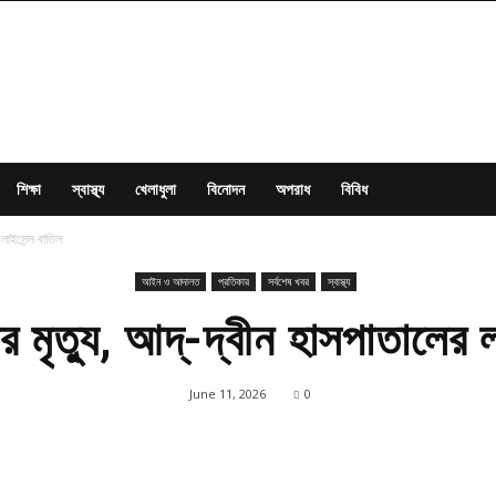
শিক্ষা
স্বাস্থ্য
খেলাধুলা
বিনোদন
অপরাধ
বিবিধ
লাইসেন্স বাতিল
আইন ও আদালত
প্রতিকার
সর্বশেষ খবর
স্বাস্থ্য
মৃত্যু, আদ্-দ্বীন হাসপাতালের ল
June 11, 2026
0
Share