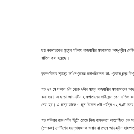
ছয় নবজাতকের মৃত্যুর ঘটনায় রাজধানীর মগবাজারে আদ্‌-দ্বীন ম
বাতিল করা হয়েছে।
বৃহস্পতিবার স্বাস্থ্য অধিদপ্তরের মহাপরিচালক ডা. প্রভাত চন্দ্র 
গত ২৭ মে সকাল ৬টা থেকে ৯টার মধ্যে রাজধানীর মগবাজারের আদ
করা হয়। এ ছাড়া আদ্-দ্বীন হাসপাতালের লাইসেন্স কেন বাতিল করা 
দেয়া হয়। এ জন্য তাকে ৭ জুন বিকেল ৫টা পর্যন্ত ৭২ ঘণ্টা সময়
গত শনিবার রাজধানীর মিন্টো রোডে নিজ বাসভবনে আয়োজিত এক সংবাদ 
(শোকজ) নোটিশের সন্তোষজনক জবাব না পেলে আদ্-দ্বীন হাসপাতাল