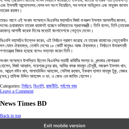
এ সময় ত্রয়োদশ জাতীয় সংসদ নির্বাচনে জামায়াতে ইসলামী, জাতীয় নাগরিক পার্টি (এনসিপি)
এবং ইসলামী আন্দোলনসহ যেসব দল অংশ নিয়েছিল, সব দলকে অভিনন্দন এবং সাধুবাদ জানান
তারেক রহমান।
তারও আগে এই সংবাদ সম্মেলনে বিএনপির মহাসচিব মির্জা ফখরুল ইসলাম আলমগীর জানান,
দলের চেয়ারম্যান তারেক রহমানই হচ্ছেন ভবিষ্যতের প্রধানমন্ত্রী। তিনি বলেন, তিনি (তারেক
রহমান) আগামী কয়েক দিনের মধ্যেই বাংলাদেশকে নেতৃত্ব দেবেন।
বিএনপি মহাসচিব উল্লেখ করেন, এই নির্বাচন প্রমাণ করেছে যে তারেক রহমানের নেতৃত্বাধীন
দল যেমন ঐক্যবদ্ধ, তেমনি দেশের ১৮ কোটি মানুষও আজ ঐক্যবদ্ধ। নির্বাচনে উদারপন্থী
গণতন্ত্রের বিজয় হয়েছে বলেও মন্তব্য করেন তিনি।
সংবাদ সম্মেলনে উপস্থিত ছিলেন বিএনপির স্থায়ী কমিটির সদস্য ড. খন্দকার মোশাররফ
হোসেন, মির্জা আব্বাস, গয়েশ্বর চন্দ্র রায়, আমির খসরু মাহমুদ চৌধুরী, নজরুল ইসলাম খান,
ড. আব্দুল মঈন খান, সালাহউদ্দিন আহমেদ, সেলিমা রহমান, ইকবাল হাসান মাহমুদ টুকু, মেজর
(অব.) হাফিজ উদ্দিন আহমেদ ও ডা. এ জেড এম জাহিদ হোসেন।
Categories:
নির্বাচন
,
বিএনপি
,
রাজনীতি
,
সর্বশেষ খবর
Leave a Comment
News Times BD
Back to top
Exit mobile version