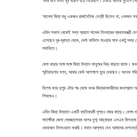
‘খবর শুনে মনটা খুব খারাপ হয়ে গিয়েছিল। ঢাকায় আসার সুযোগ 
‘খালেদা জিয়া শুধু একজন রাজনৈতিক নেত্রী ছিলেন না, একজন 
এদিন সকাল থেকেই সদ্য প্রয়াত সাবেক তিনবারের প্রধানমন্ত্রী 
এসেছেন দূর-দূরান্ত থেকে, কেউ অফিসে যাওয়ার পথে একটু সময় বে
সমাধিতে।
বেলা বাড়ার সঙ্গে সঙ্গে জিয়া উদ্যান মানুষের ভিড় বাড়তে থাকে।
স্মৃতিচারণায় মগ্ন, আবার কেউ আশপাশে ঘুরে দেখছেন। অনেক পরি
বিশেষ করে দুপুর ২টার পর থেকে কবর জিয়ারতকারীদের জনস্রোত
শিশুকেও।
এদিন জিয়া উদ্যানে একটি ব্যতিক্রমী দৃশ্যও নজর কাড়ে। বেগম খ
সাতক্ষীরা জেলা স্বেচ্ছাসেবক দলের যুগ্ম আহ্বায়ক এসএম মি
কোরআন তিলাওয়াত করছি। মহান আল্লাহ যেন আমাদের দেশনেত্রী, 