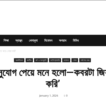
শিক্ষা
স্বাস্থ্য
খেলাধুলা
বিনোদন
অপরাধ
বিবিধ
ত করে দোয়া করি’
আর্কাইভস
জাতীয়
ধর্ম ও সংস্কৃতি
ফটোগ্যালারি
মতামত
শোক
সর্বশেষ খবর
সুযোগ পেয়ে মনে হলো—কবরটা জি
করি’
January 1, 2026
0