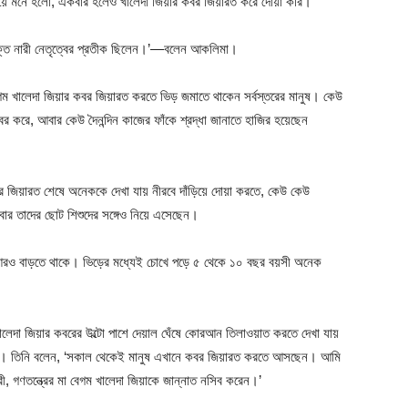
পেয়ে মনে হলো, একবার হলেও খালেদা জিয়ার কবর জিয়ারত করে দোয়া করি।’
শক্ত নারী নেতৃত্বের প্রতীক ছিলেন।’—বলেন আকলিমা।
বেগম খালেদা জিয়ার কবর জিয়ারত করতে ভিড় জমাতে থাকেন সর্বস্তরের মানুষ। কেউ
র করে, আবার কেউ দৈনন্দিন কাজের ফাঁকে শ্রদ্ধা জানাতে হাজির হয়েছেন
 কবর জিয়ারত শেষে অনেককে দেখা যায় নীরবে দাঁড়িয়ে দোয়া করতে, কেউ কেউ
বার তাদের ছোট শিশুদের সঙ্গেও নিয়ে এসেছেন।
 আরও বাড়তে থাকে। ভিড়ের মধ্যেই চোখে পড়ে ৫ থেকে ১০ বছর বয়সী অনেক
ালেদা জিয়ার কবরের উল্টো পাশে দেয়াল ঘেঁষে কোরআন তিলাওয়াত করতে দেখা যায়
লনকে। তিনি বলেন, ‘সকাল থেকেই মানুষ এখানে কবর জিয়ারত করতে আসছেন। আমি
গণতন্ত্রের মা বেগম খালেদা জিয়াকে জান্নাত নসিব করেন।’