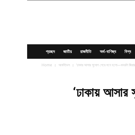
News
Times
BD
প্রচ্ছদ
জাতীয়
রাজনীতি
অর্থ-বাণিজ্য
বিশ্ব
Home
আর্কাইভস
‘ঢাকায় আসার সুযোগ পেয়ে মনে হলো—কবরটা জিয়ার
‘ঢাকায় আসার 