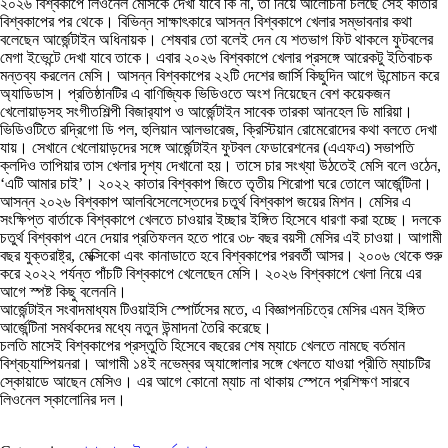
২০২৬ বিশ্বকাপে লিওনেল মেসিকে দেখা যাবে কি না, তা নিয়ে আলোচনা চলছে সেই কাতার
বিশ্বকাপের পর থেকে। বিভিন্ন সাক্ষাৎকারে আসন্ন বিশ্বকাপে খেলার সম্ভাবনার কথা
বলেছেন আর্জেন্টাইন অধিনায়ক। শেষবার তো বলেই দেন যে শতভাগ ফিট থাকলে ফুটবলের
মেগা ইভেন্টে দেখা যাবে তাকে। এবার ২০২৬ বিশ্বকাপে খেলার প্রসঙ্গে আরেকটু ইতিবাচক
মন্তব্য করলেন মেসি। আসন্ন বিশ্বকাপের ২২টি দেশের জার্সি কিছুদিন আগে উন্মোচন করে
অ্যাডিডাস। প্রতিষ্ঠানটির এ বাণিজ্যিক ভিডিওতে অংশ নিয়েছেন বেশ কয়েকজন
খেলোয়াড়সহ সংগীতশিল্পী বিজার‌্যাপ ও আর্জেন্টাইন সাবেক তারকা আনহেল ডি মারিয়া।
ভিডিওটিতে রদ্রিগো ডি পল, হুলিয়ান আলভারেজ, ক্রিস্টিয়ান রোমেরোদের কথা বলতে দেখা
যায়। সেখানে খেলোয়াড়দের সঙ্গে আর্জেন্টাইন ফুটবল ফেডারেশনের (এএফএ) সভাপতি
ক্লদিও তাপিয়ার তাস খেলার দৃশ্য দেখানো হয়। তাসে চার সংখ্যা উঠতেই মেসি বলে ওঠেন,
‘এটি আমার চাই’। ২০২২ কাতার বিশ্বকাপ জিতে তৃতীয় শিরোপা ঘরে তোলে আর্জেন্টিনা।
আসন্ন ২০২৬ বিশ্বকাপ আলবিসেলেস্তেদের চতুর্থ বিশ্বকাপ জয়ের মিশন। মেসির এ
সংক্ষিপ্ত বার্তাকে বিশ্বকাপে খেলতে চাওয়ার ইচ্ছার ইঙ্গিত হিসেবে ধারণা করা হচ্ছে। দলকে
চতুর্থ বিশ্বকাপ এনে দেয়ার প্রতিফলন হতে পারে ৩৮ বছর বয়সী মেসির এই চাওয়া। আগামী
বছর যুক্তরাষ্ট্র, মেক্সিকো এবং কানাডাতে হবে বিশ্বকাপের পরবর্তী আসর। ২০০৬ থেকে শুরু
করে ২০২২ পর্যন্ত পাঁচটি বিশ্বকাপে খেলেছেন মেসি। ২০২৬ বিশ্বকাপে খেলা নিয়ে এর
আগে স্পষ্ট কিছু বলেননি।
আর্জেন্টাইন সংবাদমাধ্যম টিওয়াইসি স্পোর্টসের মতে, এ বিজ্ঞাপনচিত্রে মেসির এমন ইঙ্গিত
আর্জেন্টিনা সমর্থকদের মধ্যে নতুন উন্মাদনা তৈরি করেছে।
চলতি মাসেই বিশ্বকাপের প্রস্তুতি হিসেবে বছরের শেষ ম্যাচে খেলতে নামছে বর্তমান
বিশ্বচ্যাম্পিয়নরা। আগামী ১৪ই নভেম্বর অ্যাঙ্গোলার সঙ্গে খেলতে যাওয়া প্রীতি ম্যাচটির
স্কোয়াডে আছেন মেসিও। এর আগে কোনো ম্যাচ না থাকায় স্পেনে প্রশিক্ষণ সারবে
লিওনেল স্কালোনির দল।