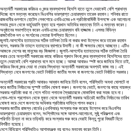
অন্তর্বর্তী সরকারের করিডর ও বন্দর ব্যবস্থাপনা বিদেশি হাতে তুলে দেয়াকেই বেশি প্রাধান্য
দিচ্ছে বলে মন্তব্য করেছেন বিএনপির ভারপ্রাপ্ত চেয়ারম্যান তারেক রহমান। শনিবার রাতে
রাজধানীর গুলশানে হোটেল লেকশোরে এনডিএমের ৮ম প্রতিষ্ঠাবার্ষিকী উপলক্ষে এক আলোচনা
সভায় লন্ডন থেকে ভার্চ্যুয়ালি যুক্ত হয়ে প্রধান অতিথির বক্তব্যে তিনি এ মন্তব্য করেন।
অনুষ্ঠানের সভাপতিত্ব করেন এনডিএমের চেয়ারম্যান ববি হাজ্জাজ। এসময় বিভিন্ন
রাজনৈতিক দল ও সংগঠনের নেতারা উপস্থিত ছিলেন।
জুলাই-আগস্টের হতাহতদের সঠিক তালিকা তৈরি না করার কথা উল্লেখ করে তারেক রহমান
বলেন, সরকার কি তাহলে হতাহতের ব্যাপারে উদাসী। না কী ক্ষমতার মোহে আচ্ছন্ন। এটিও
আজকে দেশের বহু মানুষের বড় জিজ্ঞাসা। জুলাই-আগস্টের হতাহতদের সঠিক তালিকা তৈরি
করার চেয়ে অন্তর্বর্তী সরকারের কাছে করিডর প্রদান কিংবা বন্দর ব্যবস্থাপনা বিদেশিদের হাতে
তুলে দেয়াকেই বেশি প্রাধান্য বলে মনে হচ্ছে। আমরা আবারও স্পষ্ট করে জানিয়ে দিতে চাই,
করিডর কিংবা বন্দর দেয়া না দেয়ার সিদ্ধান্ত অন্তর্বর্তী সরকারের অবশ্যই কাজ নয়। এই
সিদ্ধান্ত নেবে জনগণের ভোটে নির্বাচিত জাতীয় সংসদ বা জনগণের ভোটে নির্বাচিত সরকার।
অন্তর্বর্তী সরকারের প্রতি আবারও আব্বান জানিয়ে তিনি বলেন, পরিস্থিতি অযথা ঘোলাটে না
করে জাতীয় নির্বাচনের সুস্পষ্ট তারিখ ঘোষণা করুন। জনগণের ভোটে, জনগণের কাছে দায়বদ্ধ
সরকার প্রতিষ্ঠা করা না গেলে পতিত পলাতক স্বৈরাচারকে মোকাবিলা করা সহজ হবে না।
লোভ-লাভে প্রলোভন থেকে মুক্ত থেকে অন্তর্বর্তী সরকার অচিরেই জাতীয় নির্বাচনের তারিখ
ঘোষণা করে দেশে জনগণের অধিকার প্রতিষ্ঠার দাযিত্ব পালন করবে।
সরকার জাতীয় রাজস্ব বোর্ডের (এনবিআর) সংস্কার শুরু করেছে উল্লেখ করে বিএনপির
ভারপ্রাপ্ত চেয়ারম্যান বলেন, সংশ্লিষ্টদের সঙ্গে আলাপ-আলোচনা, সুষ্ঠু পরিকল্পনা এবং
পরিণতি চিন্তা না করে তড়িঘড়ি করে সংস্কার শুরু করে দেয়াই কিন্তু পুরো বিষয়টি হিতে
বিপরীত হয়েছে।
দেশে বিনিয়োগ পরিস্থিতিও আশাব্যঞ্জক নয় বলেও মন্তব্য করেন তিনি।