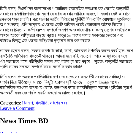
তিনি বলেন, বিএনপিসহ বাংলাদেশের গণতান্ত্রিক রাজনৈতিক দলগুলো শুরু থেকেই অন্তর্বর্তী
সরকারের কর্মপরিকল্পনার রোডম্যাপ ঘোষণার আব্বান জানিয়ে আসছে। সরকার সেই আব্বানে
সেভাবে সাড়া দেয়নি। বরং সরকার জাতীয় নির্বাচনের সুনির্দিষ্ট দিন-তারিখ ঘোষণাকে সুকৌশলে
অল্প সংস্কার, বেশি সংস্কার-এধরনের একটি অভিনব শর্তের বেড়াজালে আটকে দিয়েছে।
সরকারের চিন্তা ও কর্মপরিকল্পনা সম্পর্কে জনগণ অন্ধকারে থাকায় কিন্তু দেশের রাজনৈতিক
অঙ্গনে হয়তো অস্থিরতা বাড়ছে প্রায়। মাত্র ১০ মাসের মাথায় সরকারের ভেতরে এবং
বাইরেও কিন্তু এক ধরনের অস্থিরতা দৃশ্যমান হতে শুরু করেছে।
তারেক রহমান বলেন, সরকার জনগণের ভাষা, আশা, আকাঙ্ক্ষা উপলব্ধি করতে ব্যর্থ হলে দেশে
রাজনৈতি অস্থিরতা বাড়তেই থাকবে। আমরা মনে করি, এদেশে এভাবে অস্থিরতা বাড়লে
এই সরকারের পক্ষে পরিস্থিতি সামাল দেয়া কষ্টসাধ্য হয়ে পড়বে। সুতরাং অন্তর্বর্তী সরকারের
প্রতি তাদের সক্ষমতা সম্পর্কে আরো সতর্ক আব্বান জানাই।
তিনি বলেন, গণতন্ত্রকে প্রাতিষ্ঠানিক রূপ দেযার ক্ষেত্রে অন্তর্বর্তী সরকারের স্বদিচ্ছা ও
সমর্থন নিয়ে ইতিমধ্যে জনমনে কিছুটা হতাশার সৃষ্টি হয়েছে। তবুও গণতন্ত্রের পক্ষের
রাজনৈতিক দলগুলো জনগণের ভোটে, জনগণের কাছে জবাবদিহিমূলক সরকার প্রতিষ্ঠার স্বার্থে
অন্তর্বর্তী সরকারের প্রতি সমর্থন এখনো অব্যাহত রেখেছে।
Categories:
বিএনপি
,
রাজনীতি
,
সর্বশেষ খবর
Leave a Comment
News Times BD