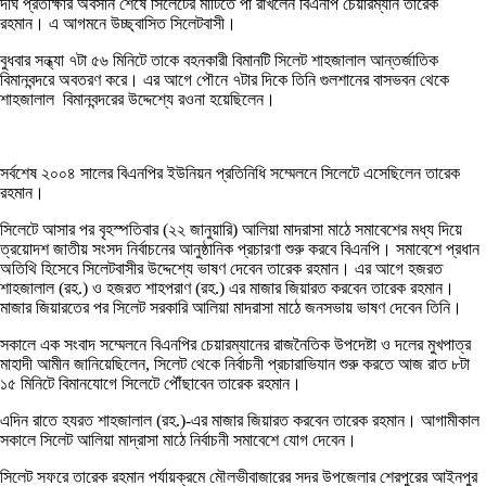
দীর্ঘ প্রতীক্ষার অবসান শেষে সিলেটের মাটিতে পা রাখলেন বিএনপি চেয়ারম্যান তারেক
রহমান। এ আগমনে উচ্ছ্বাসিত সিলেটবাসী।
বুধবার সন্ধ্যা ৭টা ৫৬ মিনিটে তাকে বহনকারী বিমানটি সিলেট শাহজালাল আন্তর্জাতিক
বিমানবন্দরে অবতরণ করে। এর আগে পৌনে ৭টার দিকে তিনি গুলশানের বাসভবন থেকে
শাহজালাল বিমানবন্দরের উদ্দেশ্যে রওনা হয়েছিলেন।
সর্বশেষ ২০০৪ সালের বিএনপির ইউনিয়ন প্রতিনিধি সম্মেলনে সিলেটে এসেছিলেন তারেক
রহমান।
সিলেটে আসার পর বৃহস্পতিবার (২২ জানুয়ারি) আলিয়া মাদরাসা মাঠে সমাবেশের মধ্য দিয়ে
ত্রয়োদশ জাতীয় সংসদ নির্বাচনের আনুষ্ঠানিক প্রচারণা শুরু করবে বিএনপি। সমাবেশে প্রধান
অতিথি হিসেবে সিলেটবাসীর উদ্দেশ্যে ভাষণ দেবেন তারেক রহমান। এর আগে হজরত
শাহজালাল (রহ.) ও হজরত শাহপরাণ (রহ.) এর মাজার জিয়ারত করবেন তারেক রহমান।
মাজার জিয়ারতের পর সিলেট সরকারি আলিয়া মাদরাসা মাঠে জনসভায় ভাষণ দেবেন তিনি।
সকালে এক সংবাদ সম্মেলনে বিএনপির চেয়ারম্যানের রাজনৈতিক উপদেষ্টা ও দলের মুখপাত্র
মাহাদী আমীন জানিয়েছিলেন, সিলেট থেকে নির্বাচনী প্রচারাভিযান শুরু করতে আজ রাত ৮টা
১৫ মিনিটে বিমানযোগে সিলেটে পৌঁছাবেন তারেক রহমান।
এদিন রাতে হযরত শাহজালাল (রহ.)-এর মাজার জিয়ারত করবেন তারেক রহমান। আগামীকাল
সকালে সিলেট আলিয়া মাদ্রাসা মাঠে নির্বাচনী সমাবেশে যোগ দেবেন।
সিলেট সফরে তারেক রহমান পর্যায়ক্রমে মৌলভীবাজারের সদর উপজেলার শেরপুরের আইনপুর