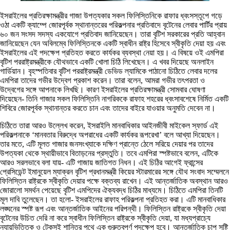
ইসরাইলের প্রতিরক্ষামন্ত্রীর গাজা উপত্যকার সকল ফিলিস্তিনিকে রাফার ধ্বংসস্তূপে গড়ে
ওঠা একটি ক্যাম্পে জোরপূর্বক স্থানান্তরের পরিকল্পনার প্রতিবাদে বৃটেনের লেবার পার্টির প্রায়
৬০ জন সংসদ সদস্য একযোগে প্রতিবাদ জানিয়েছেন। তারা বৃটিশ সরকারের প্রতি আহ্বান
জানিয়েছেন যেন অবিলম্বে ফিলিস্তিনকে একটি স্বাধীন রাষ্ট্র হিসেবে স্বীকৃতি দেয়া হয় এবং
ইসরাইলের এই পদক্ষেপ প্রতিহত করতে কার্যকর ব্যবস্থা নেয়া হয়। এ বিষয়ে ওই এমপিরা
বৃটিশ পররাষ্ট্রমন্ত্রীকে যৌথভাবে একটি খোলা চিঠি লিখেছেন। এ খবর দিয়েছে অনলাইন
গার্ডিয়ান। বৃহস্পতিবার বৃটিশ পররাষ্ট্রমন্ত্রী ডেভিড ল্যামিকে পাঠানো চিঠিতে লেবার দলের
এমপিরা তাদের গভীর উদ্বেগ প্রকাশ করেন। তারা বলেন, আমরা গভীর তৎপরতা ও
উদ্বেগের সঙ্গে আপনাকে লিখছি। কারণ ইসরাইলের প্রতিরক্ষামন্ত্রী সোমবার ঘোষণা
দিয়েছেন- তিনি গাজার সকল ফিলিস্তিনি নাগরিককে রাফাহ শহরের ধ্বংসাবশেষে নির্মিত একটি
শিবিরে জোরপূর্বক স্থানান্তর করতে চান এবং তাদের বাইরে যাওয়ার অনুমতি দেবেন না।
চিঠিতে তারা আরও উল্লেখ করেন, ইসরাইলি মানবাধিকার আইনজীবী মাইকেল স্ফার্ড এই
পরিকল্পনাকে ‘মানবতার বিরুদ্ধে অপরাধের একটি কার্যকর রূপরেখা’ বলে আখ্যা দিয়েছেন।
তার মতে, এটি মূলত গাজার জনসংখ্যাকে দক্ষিণ প্রান্তে ঠেলে সরিয়ে দেয়ার পর তাদের
উপত্যকা থেকে স্থায়ীভাবে বিতাড়নের প্রস্তুতি। তবে এমপিরা স্পষ্টভাবে বলেন, এটিকে
আরও সরলভাবে বলা যায়- এটি গাজায় জাতিগত নিধন। এই চিঠির আগেই ফ্রান্সের
প্রেসিডেন্ট ইমানুয়েল ম্যাক্রন বৃটিশ প্রধানমন্ত্রী কিয়ের স্টারমারের সঙ্গে যৌথ সংবাদ সম্মেলনে
ফিলিস্তিন রাষ্ট্রকে স্বীকৃতি দেয়ার পক্ষে বক্তব্য রাখেন। এই আন্তর্জাতিক অবস্থান আরও
জোরালো সমর্থন পেয়েছে বৃটিশ এমপিদের ঐক্যবদ্ধ চিঠির মাধ্যমে। চিঠিতে এমপিরা তিনটি
মূল দাবি তুলেছেন। তা হলো- ইসরাইলের রাফাহ পরিকল্পনা প্রতিহত করা। এটি মানবাধিকার
লঙ্ঘনের স্পষ্ট রূপ এবং আন্তর্জাতিক আইনের পরিপন্থী। ফিলিস্তিন রাষ্ট্রকে স্বীকৃতি দেয়া
বৃটেনের উচিত দেরি না করে স্বাধীন ফিলিস্তিন রাষ্ট্রকে স্বীকৃতি দেয়া, যা মধ্যপ্রাচ্যে
ন্যায়ভিত্তিক ও টেকসই শান্তির পথে এক গুরুত্বপূর্ণ পদক্ষেপ হবে। আন্তর্জাতিক চাপ সৃষ্টি