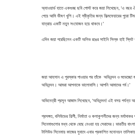
অ্যাওয়ার্ড হাতে একগুচ্ছ ছবি পোস্ট করে জয়া লিখেছেন, ‘এ বছর ঐতিহ
পেয়ে আমি ভীষণ খুশি। এই স্বীকৃতির জন্য ফিল্মফেয়ারের পুরো টিম
যাত্রায় একটি নতুন সংযোজন হয়ে থাকবে।’
এদিন জয়া পরেছিলেন একটি অলিভ রঙের সাইনি সিল্ক হাই স্লিট
জয়া আহসান এ পুরস্কার পাওয়ার পর তাঁকে অভিনন্দন ও শুভেচ্ছে
অভিনন্দন। আমরা আপনাকে ভালোবাসি। আপনি আমাদের গর্ব।’
অভিনেত্রী প্রসূন আজাদ লিখেছেন, ‘অভিনন্দন! এই বসয় পর্যন্ত আম
প্রসঙ্গত, বলিউডের শিল্পী, নির্মাতা ও কলাকুশলীদের জন্য মর্যাদা
সিনেমাগুলোর মধ্য থেকে বেছে নেওয়া হয় সেরাদের। ভারতীয় বাংলা স
টালিউড সিনেমায় কাজের সুবাদে এবার প্রকাশিত মনোনয়ন তালিকা