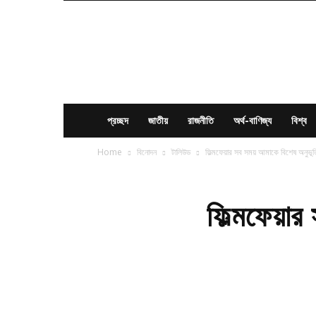
News
Times
BD
প্রচ্ছদ
জাতীয়
রাজনীতি
অর্থ-বাণিজ্য
বিশ্ব
Home
বিনোদন
টালিউড
ফিল্মফেয়ার সব সময় আমাকে বিশেষ অনুভূত
ফিল্মফেয়া