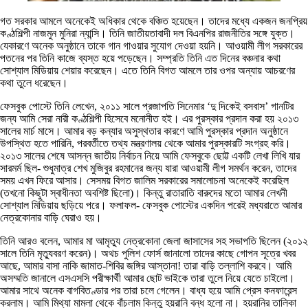
গত সরকার আমলে অনেকেই অধিকার থেকে বঞ্চিত হয়েছেন। তাদের মধ্যে একজন জনপ্রিয়
কণ্ঠশিল্পী নাজমুন মুনিরা ন্যান্সি। তিনি জাতীয়তাবাদী দল বিএনপির রাজনীতির সঙ্গে যুক্ত।
যেকারণে অনেক অনুষ্ঠানে তাকে গান গাওয়ার সুযোগ দেওয়া হয়নি। আওয়ামী লীগ সরকারের
পতনের পর তিনি কাজে ব্যস্ত হয়ে পড়েছেন। সম্প্রতি তিনি এত দিনের বঞ্চনার কথা
সোশ্যাল মিডিয়ায় শেয়ার করেছেন। এতে তিনি বিগত আমলে তার ওপর অন্যায় আচরণের
কথা তুলে ধরেছেন।
ফেসবুক পোস্টে তিনি লেখেন, ২০১১ সালে প্রজাপতি সিনেমার ‘দু দিকেই বসবাস’ গানটির
জন্য আমি সেরা নারী কণ্ঠশিল্পী হিসেবে মনোনীত হই। এর পুরস্কার প্রদান করা হয় ২০১৩
সালের মার্চ মাসে। আমার বড় কন্যার অসুস্থতার কারণে আমি পুরস্কার প্রদান অনুষ্ঠানে
উপস্থিত হতে পারিনি, পরবর্তীতে তথ্য মন্ত্রণালয় থেকে আমার পুরস্কারটি সংগ্রহ করি।
২০১৩ সালের শেষে আসন্ন জাতীয় নির্বাচন নিয়ে আমি ফেসবুকে ছোট্ট একটি লেখা লিখি যার
সারমর্ম ছিল- শুধুমাত্র শেখ মুজিবুর রহমানের জন্য যারা আওয়ামী লীগ সমর্থন করেন, তাদের
সময় এখন ফিরে আসার। সেসময় বিগত জালিম সরকারের সমালোচনা অনেকেই করেছিল
(তখনো কিছুটা স্বাধীনতা অবশিষ্ট ছিলো)। কিন্তু রাতারাতি বারুদের মতো আমার লেখনী
সোশ্যাল মিডিয়ায় ছড়িয়ে পরে। ফলাফল- ফেসবুক পোস্টের একদিন পরেই মধ্যরাতে আমার
নেত্রকোনার বাড়ি ঘেরাও হয়।
তিনি আরও বলেন, আমার মা আমৃত্যু নেত্রকোনা জেলা জাসাসের সহ সভাপতি ছিলেন (২০১২
সালে তিনি মৃত্যুবরণ করেন)। অথচ পুলিশ ফোর্স জানালো তাদের কাছে গোপন সূত্রে খবর
আছে, আমার বাসা নাকি জামাত-শিবির জঙ্গির আস্তানা! তারা বাড়ি তল্লাশি করবে। আমি
অসম্মতি জানালে এসএসসি পরীক্ষার্থী আমার ছোট ভাইকে তারা তুলে নিয়ে যেতে চাইলো।
আমার সাথে অনেক বাগবিতণ্ডার পর তারা চলে গেলেন। বাধ্য হয়ে আমি প্রেস কনফারেন্স
করলাম। আমি মিথ্যা মামলা থেকে বাঁচলাম কিন্তু হয়রানি বন্ধ হলো না। হয়রানির তালিকা