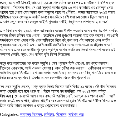
লম্বা, অনেকেই নিশ্চয়ই জানেন। ২০১৪ সাল থেকে একের পর এক স্টেজ শো বাতিল হতে
থাকলো। সিনেমার গান- সে তো স্বপ্ন! আমার প্রায় ৩০ লাখ ফলোয়ার এর ফেসবুক পেজ
গায়েব হয়ে গেলো যেন আমার কথা মানুষের কাছে না পৌঁছায়! আমার জানামতে ২০১৪ সালে
শিল্পীদের মধ্যে ফেসবুকে অর্গানিকভাবে সবচাইতে বেশি ফ্যান-ফলোয়ার ছিলো আমার।
এমনকি নতুন করে যে ফেসবুক আইডি খুলতাম সেটাই কিছুদিন পর লাপাত্তা হয়ে যেত!
এ গায়িকা লেখেন, ২০১৪ সালে অবৈধভাবে আওয়ামী লীগ ক্ষমতায় আসার পর বিএনপি সমর্থক-
আমার জীবন দুর্বিষহ হয়ে গেলো। ততদিনে চেনা মুখগুলো অচেনা হতে শুরু করলো। আওয়ামী
সমর্থকদের তখন জোর দাবি- শেখ হাসিনাকে নিয়ে কটু কথা বলা এই আমাকে কেন জাতীয়
পুরস্কার দেয়া হোলো? অথচ আমি একটি রাজনৈতিক দলের সমালোচনা করেছিলাম মাত্র!
ওদের ভাব এমন যেন জাতীয় পুরস্কার প্রাপ্তি আমার অর্জন নয় কিংবা বাংলাদেশ সরকার এই
সম্মাননা দেয়নি, স্বয়ং শেখ হাসিনা বুঝি ভিক্ষা দিয়েছেন!
নতুন করে লড়াইয়ের শুরু করেন ন্যান্সি। সেই প্রসঙ্গে তিনি লেখেন, মন শক্ত করলাম।
নিজেকে বোঝালাম, আমি একজন যোদ্ধা। কাজ খোঁজা শুরু করলাম। বেশিরভাগ জায়গায়
অলিখিত ব্ল্যাক লিস্টেড। শো এর সংখ্যা তলানিতে। সে সময় বেশ কিছু গান নিয়ে কাজ শুরু
সিডি চয়েসের ব্যানারে। এরপর অনেক কোম্পানি থেকে গান প্রকাশ হয়।
সব শেষে ন্যান্সি লেখেন, ‘প্লে ব্যাক সিঙ্গার হিসেবে আমি বিগত ১১ বছরে ১১টি গান সিনেমার
জন্য গেয়েছি বলে মনে পড়ে না। ফিল্মে আমার সব জনপ্রিয় গান ২০১৪ সাল পর্যন্ত
সীমাবদ্ধ। সে কারণেই আমার আর কখনোই জাতীয় চলচ্চিত্র পুরস্কার পাওয়া হয়নি। আমি
জোর কণ্ঠে বলতে পারি, হাসিনা বাহিনীর রোষানলে পড়া ব্ল্যাক লিস্টেড আমি টিকে ছিলাম এবং
টিকে আছি আমার মনোবল ও ভক্ত শ্রোতাদের ভালোবাসায়।
Categories:
অন্যান্য বিনোদন
,
ঢালিউড
,
বিনোদন
,
সর্বশেষ খবর