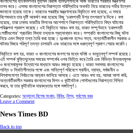
বাংলাদেশের হাইকমিশনার মুহাম্মদ রিয়াজ হামিদুল্লাহকে আজ ভারতের পররাষ্ট্র মন্ত্রণালয়
তলব করে। এসময় বাংলাদেশের নিরাপত্তা পরিস্থিতির অবনতি নিয়ে ভারতের গভীর উদ্বেগ
জানানো হয়েছে তাকে। ভারতের পররাষ্ট্র মন্ত্রণালয়ের বিবৃতিতে বলা হয়েছে, এ সময়ে
বিশেষভাবে তার দৃষ্টি আকর্ষণ করা হয়েছে কিছু ‘চরমপন্থী উগ্র তৎপরতা’র দিকে। বলা
হয়েছে, তারা ঢাকায় ভারতীয় মিশনের আশেপাশে নিরাপত্তা পরিস্থিতিতে বিঘ্ন ঘটানোর
পরিকল্পনা প্রকাশ করেছে। ওই বিবৃতিতে আরও বলা হয়, ভারত সম্পূর্ণভাবে ‘চরমপন্থী
গোষ্ঠীগুলোর’ প্রচারিত মিথ্যা তথ্যকে প্রত্যাখ্যান করে। সম্প্রতি বাংলাদেশের কিছু ঘটনা
নিয়ে এমন মিথ্যা তথ্য তৈরি করা হচ্ছে। দুঃখজনক হলেও সত্য, অন্তর্বর্তীকালীন সরকার এ
ঘটনার বিষয়ে পরিপূর্ণ তদন্ত চালায়নি এবং ভারতের সঙ্গে গুরুত্বপূর্ণ প্রমাণ শেয়ার করেনি।
বিবৃতিতে বলা হয়, ভারত ও বাংলাদেশের জনগণের মধ্যে ঘনিষ্ঠ ও বন্ধুত্বপূর্ণ সম্পর্ক রয়েছে।
এই সম্পর্ক মুক্তিযুদ্ধের সময়ের সম্পর্কের ওপর ভিত্তি করে তৈরি এবং বিভিন্ন উন্নয়নমূলক
ও জনসেবামূলক উদ্যোগের মাধ্যমে আরও মজবুত হয়েছে। ভারত সবসময় বাংলাদেশের
শান্তি ও স্থিতিশীলতার পক্ষে এবং শান্তিপূর্ণ পরিবেশে স্বাধীন, ন্যায্য, সর্বজনীন ও
বিশ্বাসযোগ্য নির্বাচনের আহ্বান জানিয়ে আসছে। এতে আরও বলা হয়, আমরা আশা করি,
অন্তর্বর্তীকালীন সরকার বাংলাদেশের মিশন ও কূটনৈতিক পোস্টগুলোর নিরাপত্তা নিশ্চিত
করবে, যা তার কূটনৈতিক দায়বদ্ধতার সঙ্গে সঙ্গতিপূর্ণ।
Categories:
অন্যান্য বিশেষ সংবাদ
,
বিবিধ
,
বিশ্ব
,
সর্বশেষ খবর
Leave a Comment
News Times BD
Back to top