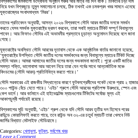
বিশ্বকাপের জমকালো উদ্বোধনী অনুষ্ঠান শুরুর আর মাত্র নয় দিন বাকি। টিকিটের চড়া দাম
নিয়ে যখন বিশ্বজুড়ে তুমুল সমালোচনা চলছে, ঠিক তখনই এক চমকপ্রদ খবর সামনে এনেছে
যুক্তরাজ্যের সংবাদমাধ্যম ‘মিরর’।
তাদের প্রতিবেদন অনুযায়ী, আসন্ন ২০২৬ বিশ্বকাপে সৌদি আরব জাতীয় দলকে সমর্থন
করতে যেসব সমর্থক যুক্তরাষ্ট্রে ভ্রমণ করবেন, তারা সবাই ম্যাচের টিকিট সম্পূর্ণ বিনামূল্যে
পাবেন। আর ফিফাও সৌদির এই অভাবনীয় প্রস্তাবে চূড়ান্ত অনুমোদন দিয়েছে বলে জানা
গেছে।
যুক্তরাষ্ট্রে অবস্থিত সৌদি আরবের দূতাবাস থেকে এক আনুষ্ঠানিক বার্তায় জানানো হয়েছে,
‘যুক্তরাষ্ট্রে উপস্থিত সৌদি জাতীয় দলের সমর্থকদের জন্য বিনামূল্যে ম্যাচের টিকিট দিচ্ছে
সৌদি আরব। আমরা আমাদের জাতীয় দলের জন্য শুভকামনা জানাই। পুরো একটি জাতির
সমস্ত শক্তি, ভালোবাসা আর আবেগ নিয়ে তারা যেন গর্বের সাথে আন্তর্জাতিক মঞ্চে
কিংডমের (সৌদি আরব) প্রতিনিধিত্ব করতে পারে।’
সৌদি সরকারের এই রাজকীয় সিদ্ধান্তের কারণে ফুটবলপ্রেমীদের পকেট থেকে প্রায় ২ হাজার
৩০০ পাউন্ড বেঁচে যেতে পারে। ‘এইচ’ গ্রুপে সৌদি আরবের প্রতিপক্ষ উরুগুয়ে, স্পেন এবং
কেপ ভার্দে। আর বর্তমানে এই হাইভোল্টেজ ম্যাচগুলোর টিকিটের সর্বোচ্চ মূল্য এই
আকাশচুম্বী পর্যায়েই রয়েছে।
বিশ্বকাপের সূচি অনুযায়ী, ‘এইচ’ গ্রুপ থেকে যদি সৌদি আরব তৃতীয় দল হিসেবে পরের
রাউন্ডে কোয়ালিফাই করতে পারে, তবে রাউন্ড অব ৩২-এর চতুর্থ ম্যাচটি তারা খেলবে নিউ
জার্সির বিখ্যাত মেটলাইফ স্টেডিয়ামে।
Categories:
খেলাধুলা
,
ফুটবল
,
সর্বশেষ খবর
Leave a Comment