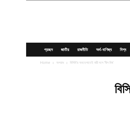
News
Times
BD
প্রচ্ছদ
জাতীয়
রাজনীতি
অর্থ-বাণিজ্য
বিশ্ব
Home
অপরাধ
বিসিবি’র অবহেলাতেই নারী দলে ‘নীল বিষ’
বিস