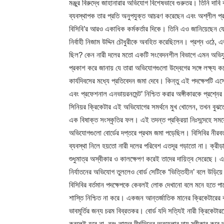
মঞ্জুর বিরুদ্ধে জাহানারার অভিযোগ বিশেষভাবে গুরুতর। তিনি দ
ব্যবস্থাপক তার প্রতি অনুপযুক্ত আচরণ করেছেন এবং অশ্লীল প্র
বিসিবি’র আরও একাধিক কর্মকর্তার দিকে। তিনি এও জানিয়েছেন য
নির্বাহী নিজাম উদ্দিন চৌধুরীকে অবহিত করেছিলেন। প্রশ্ন ওঠে, 
ছিল? কেন নারী দলের মতো একটি সংবেদনশীল বিভাগে এমন অভিযুক্ত
প্রকাশ করে জানায় যে তারা অভিযোগগুলো উদ্বেগের সঙ্গে লক্ষ্য ক
কার্যদিবসের মধ্যে প্রতিবেদন জমা দেবে। কিন্তু এই পদক্ষেপটি এ
এবং প্রফেশনাল এনভায়রনমেন্ট’ নিশ্চিত করার অঙ্গীকারকে প্রশ
সিনিয়র ক্রিকেটার এই অভিযোগের সমর্থনে মুখ খোলেন, তখন বুঝতে 
এক বিষাক্ত সংস্কৃতির ফল। এই তদন্ত প্রক্রিয়া নিঃসন্দেহে স
অভিযোগগুলো বোর্ডের দপ্তরে প্রথম জমা পড়েছিল। বিসিবির নীরবত
ব্যবস্থা নিলে হয়তো নারী দলের পরিবেশ এতদূর গড়াতো না। ক্রীড়াঙ্গনে
শুধুমাত্র অস্বীকার ও কালক্ষেপণ করেই তাদের দায়িত্ব সেরেছে। 
নির্যাতনের অভিযোগ তুললেও বোর্ড সেটিকে ‘ভিত্তিহীন’ বলে উড়িয়ে
বিসিবির বর্তমান পদক্ষেপকে কেবলই লোক দেখানো বলে মনে হতে পারে,
শাস্তি নিশ্চিত না করে। একজন আন্তর্জাতিক মানের ক্রিকেটার
ভাবমূর্তির জন্য চরম বিব্রতকর। বোর্ড যদি সত্যিই নারী ক্রিকেটা
করলেই হবে না, বরং তাদের দীর্ঘদিনের অবহেলার দায় স্বীকার করে 