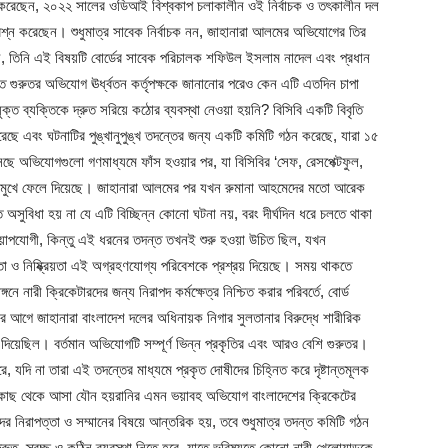
াবি করেছেন, ২০২২ সালের ওডিআই বিশ্বকাপ চলাকালীন ওই নির্বাচক ও তৎকালীন দল
শ্ন করেছেন। শুধুমাত্র সাবেক নির্বাচক নন, জাহানারা আলমের অভিযোগের তির
ে, তিনি এই বিষয়টি বোর্ডের সাবেক পরিচালক শফিউল ইসলাম নাদেল এবং প্রধান
এত গুরুতর অভিযোগ ঊর্ধ্বতন কর্তৃপক্ষকে জানানোর পরেও কেন এটি এতদিন চাপা
 ব্যক্তিকে দ্রুত সরিয়ে কঠোর ব্যবস্থা নেওয়া হয়নি? বিসিবি একটি বিবৃতি
রেছে এবং ঘটনাটির পুঙ্খানুপুঙ্খ তদন্তের জন্য একটি কমিটি গঠন করেছে, যারা ১৫
সেছে অভিযোগগুলো গণমাধ্যমে ফাঁস হওয়ার পর, যা বিসিবির ‘সেফ, রেসপেক্টফুল,
্নের মুখে ফেলে দিয়েছে। জাহানারা আলমের পর যখন রুমানা আহমেদের মতো আরেক
অসুবিধা হয় না যে এটি বিচ্ছিন্ন কোনো ঘটনা নয়, বরং দীর্ঘদিন ধরে চলতে থাকা
ময়োপযোগী, কিন্তু এই ধরনের তদন্ত তখনই শুরু হওয়া উচিত ছিল, যখন
া ও নিষ্ক্রিয়তা এই অগ্রহণযোগ্য পরিবেশকে প্রশ্রয় দিয়েছে। সময় থাকতে
 নারী ক্রিকেটারদের জন্য নিরাপদ কর্মক্ষেত্র নিশ্চিত করার পরিবর্তে, বোর্ড
এর আগে জাহানারা বাংলাদেশ দলের অধিনায়ক নিগার সুলতানার বিরুদ্ধে শারীরিক
 দিয়েছিল। বর্তমান অভিযোগটি সম্পূর্ণ ভিন্ন প্রকৃতির এবং আরও বেশি গুরুতর।
 যদি না তারা এই তদন্তের মাধ্যমে প্রকৃত দোষীদের চিহ্নিত করে দৃষ্টান্তমূলক
ের কাছ থেকে আসা যৌন হয়রানির এমন ভয়াবহ অভিযোগ বাংলাদেশের ক্রিকেটের
রদের নিরাপত্তা ও সম্মানের বিষয়ে আন্তরিক হয়, তবে শুধুমাত্র তদন্ত কমিটি গঠন
দ্রুত, স্বচ্ছ ও কঠিন ব্যবস্থা নিতে হবে, যাতে ভবিষ্যতে কোনো নারী খেলোয়াড়কে