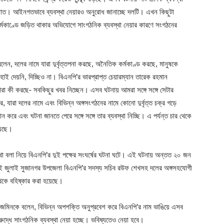
 সংঘাত। আইনগতভাবে ব্যবস্থা নেয়ারও অনুরোধ জানাচ্ছে দলটি। এখন কিছুটা
্মকাণ্ডে জড়িত থাকার অভিযোগে সাংগঠনিক ব্যবস্থা নেয়ার কারণে সংগঠনের
লেন, দলের নামে যারা দুর্বৃত্তপনা করছে, অনৈতিক কর্মকাণ্ড করছে, মানুষকে
হাই দেয়নি, দিচ্ছিও না। বিএনপি’র ভারপ্রাপ্ত চেয়ারম্যান তারেক রহমান
রা কী করছে- সবকিছুর খবর নিচ্ছেন। এসব ঘটনায় আমরা সঙ্গে সঙ্গে সেটার
র, যারা দলের নামে এবং বিভিন্ন অঙ্গসংগঠনের নামে কোনো দুর্বৃত্ত চক্র গড়ে
ে এবং ঘটনা জানতে পেরে সঙ্গে সঙ্গে তার ব্যবস্থা নিচ্ছি। এ পর্যন্ত চার থেকে
হয়েছে।
থা বলা নিয়ে বিএনপি’র দুই পক্ষের সংঘর্ষের ঘটনা ঘটে। এই ঘটনায় অন্তত ২০ জন
জুলাই সুজানগর উপজেলা বিএনপি’র সদস্য সচিব রউফ শেখসহ দলের অঙ্গসহযোগী
থেকে বহিষ্কার করা হয়েছে।
নবজমিনকে বলেন, বিভিন্ন অপশক্তি অনুপ্রবেশ করে বিএনপি’র নাম ভাঙিয়ে এসব
দ্ধে সাংগঠনিক ব্যবস্থা নেয়া হচ্ছে। ভবিষ্যতেও নেয়া হবে।