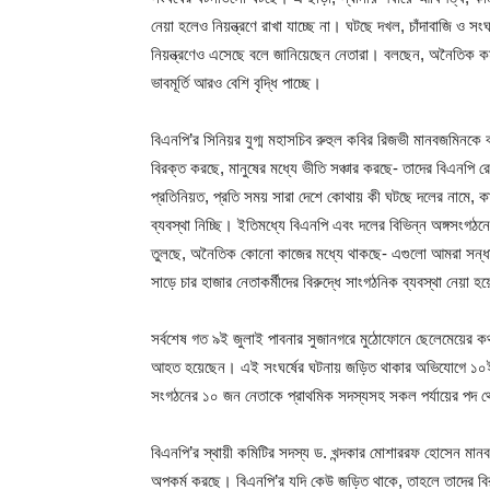
নেয়া হলেও নিয়ন্ত্রণে রাখা যাচ্ছে না। ঘটছে দখল, চাঁদাবাজি ও
নিয়ন্ত্রণেও এসেছে বলে জানিয়েছেন নেতারা। বলছেন, অনৈতিক কর
ভাবমূর্তি আরও বেশি বৃদ্ধি পাচ্ছে।
বিএনপি’র সিনিয়র যুগ্ম মহাসচিব রুহুল কবির রিজভী মানবজমিনকে ব
বিরক্ত করছে, মানুষের মধ্যে ভীতি সঞ্চার করছে- তাদের বিএনপি রে
প্রতিনিয়ত, প্রতি সময় সারা দেশে কোথায় কী ঘটছে দলের নামে, কা
ব্যবস্থা নিচ্ছি। ইতিমধ্যে বিএনপি এবং দলের বিভিন্ন অঙ্গসংগঠনে
তুলছে, অনৈতিক কোনো কাজের মধ্যে থাকছে- এগুলো আমরা সন্ধান কর
সাড়ে চার হাজার নেতাকর্মীদের বিরুদ্ধে সাংগঠনিক ব্যবস্থা নেয়া 
সর্বশেষ গত ৯ই জুলাই পাবনার সুজানগরে মুঠোফোনে ছেলেমেয়ের ক
আহত হয়েছেন। এই সংঘর্ষের ঘটনায় জড়িত থাকার অভিযোগে ১০ই 
সংগঠনের ১০ জন নেতাকে প্রাথমিক সদস্যসহ সকল পর্যায়ের পদ 
বিএনপি’র স্থায়ী কমিটির সদস্য ড. খন্দকার মোশাররফ হোসেন মা
অপকর্ম করছে। বিএনপি’র যদি কেউ জড়িত থাকে, তাহলে তাদের বিরু