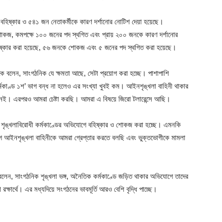
বহিষ্কার ও ৫৪১ জন নেতাকর্মীকে কারণ দর্শানোর নোটিশ দেয়া হয়েছে।
োকজ, কমপক্ষে ১০০ জনের পদ স্থগিত এবং প্রায় ২০০ জনকে কারণ দর্শানোর
হিষ্কার করা হয়েছে, ৫৬ জনকে শোকজ এবং ৫ জনের পদ স্থগিত করা হয়েছে।
ে বলেন, সাংগঠনিক যে ক্ষমতা আছে, সেটা প্রয়োগ করা হচ্ছে। পাশাপাশি
কাণ্ড ১শ’ ভাগ বন্ধ না হলেও এর সংখ্যা খুবই কম। আইনশৃঙ্খলা বাহিনী থাকার
া নেই। এরপরও আমরা চেষ্টা করছি। আমরা এ বিষয়ে জিরো টলারেন্সে আছি।
শৃঙ্খলাবিরোধী কর্মকাণ্ডের অভিযোগে বহিষ্কার ও শোকজ করা হচ্ছে। এমনকি
 আইনশৃঙ্খলা বাহিনীকে আমরা গ্রেপ্তার করতে বলছি এবং ভুক্তভোগীকে মামলা
বলেন, সাংগঠনিক শৃঙ্খলা ভঙ্গ, অনৈতিক কর্মকাণ্ডে জড়িত থাকার অভিযোগে তাদের
রক্ষার্থে। এর মধ্যদিয়ে সংগঠনের ভাবমূর্তি আরও বেশি বৃদ্ধি পাচ্ছে।