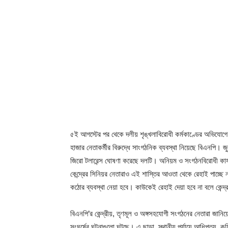
৫ই আগস্টের পর থেকে দলীয় শৃঙ্খলাবিরোধী কর্মকাণ্ডের অভিযোগে
হাজার নেতাকর্মীর বিরুদ্ধে সাংগঠনিক ব্যবস্থা নিয়েছে বিএনপি। জু
জিরো টলারেন্স ঘোষণা করেছে দলটি। অনিয়ম ও সংগঠনবিরোধী কার্যকল
কেন্দ্রের সিনিয়র নেতারাও এই শাস্তির আওতা থেকে রেহাই পাচ্ছে না
কঠোর ব্যবস্থা নেয়া হবে। কাউকেই রেহাই দেয়া হবে না বলে কেন্দ্
বিএনপি’র কেন্দ্রীয়, তৃণমূল ও অঙ্গসহযোগী সংগঠনের নেতারা জানিয়েছে
সংঘর্ষের ঘটনাগুলো ঘটছে। এ ছাড়া, স্থানীয় পর্যায়ে আধিপত্য, কমি