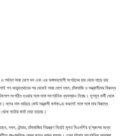
 এ পর্যন্ত সারা দেশে দল এবং এর অঙ্গসহযোগী সংগঠনের চার থেকে সাড়ে চার
লাই গণ-অভ্যুত্থানের পর থেকেই সারা দেশে দখল, চাঁদাবাজি ও সন্ত্রাসীদের বিরুদ্ধে
াপ সংগঠিত হওয়ার সঙ্গে সঙ্গে সাংগঠনিক ব্যবস্থাও নিচ্ছে। তৃণমূল কর্মী থেকে
। দলের নাম ভাঙিয়ে কেউ সন্ত্রাসী কর্মকাণ্ড করলেই সঙ্গে সঙ্গে তার বিরুদ্ধে
র থেকে কঠোর বার্তা দেয়া হয়েছে।
ন, দখল, টেন্ডার, চাঁদাবাজির নিয়ন্ত্রণ নিয়েই মূলত বিএনপি’র দু’গ্রুপের মধ্যে
টিতে পদ-পদবিকে কেন্দ্র করেও দ্বন্দ্ব্ব বাড়ছে। এসব ঘটনায় সাংগঠনিক ব্যবস্থা