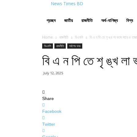
News Times BD
প্রচ্ছদ
জাতীয়
রাজনীতি
অর্থ-বাণিজ্য
বিশ্ব
Home
রাজনীতি
বিএনপি
বি এ ন পি তে শৃ ঙ্খ লা ভঙ্গে সাড়ে ৪ হাজা
বিএনপি
রাজনীতি
সর্বশেষ খবর
বি এ ন পি তে শৃ ঙ্খ লা ভ
July 12, 2025
Share
Facebook
Twitter