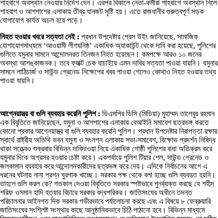
শাহবাগে অবস্থান নেওয়ার নির্দেশ দেন। এরপর বিকালে নেতা-কর্মীরা শাহবাগে অবস্থান নিলে
শাহবাগ ও আশপাশের এলাকায় তীব্র যানজট সৃষ্টি হয়। এতে রাজধানীর গুরুত্বপূর্ণ সড়ক
যোগাযোগ কার্যত অচল হয়ে পড়ে।
নিহত হওয়ার খবরে সত্যতা নেই :
প্রধান উপদেষ্টার প্রেস উইং জানিয়েছে, সামাজিক
যোগাযোগমাধ্যমে ‘আওয়ামী লীগঘনিষ্ঠ’ একাধিক অ্যাকাউন্ট থেকে দাবি করা হয়েছে, পুলিশের
গুলিতে যমুনার সামনে আন্দোলনরত তিনজন নিহত হয়েছেন। কমপক্ষে আরও ১০ জনের
অবস্থা আশঙ্কাজনক। তবে ফ্যাক্ট চেক যাচাইয়ে এমন দাবির সত্যতা পাওয়া যায়নি। যমুনার
সামনে লাঠিচার্জ ও সাউন্ড গ্রেনেড নিক্ষেপের খবর পাওয়া গেলেও কোথাও নিহত হওয়ার তথ্য
পাওয়া যায়নি।
আগ্নেয়াস্ত্র বা গুলি ব্যবহার করেনি পুলিশ :
ডিএমপির ডিসি (মিডিয়া) মুহাম্মদ তালেবুর রহমান
এক বিবৃতিতে জানিয়েছেন, যমুনা ও আশপাশের এলাকায় বেআইনি সমাবেশ ছত্রভঙ্গ করতে
কোনো প্রকার আগ্নেয়াস্ত্র বা গুলি ব্যবহার করেনি পুলিশ। প্রধান উপদেষ্টার নিরাপত্তা রক্ষার
স্বার্থে রাষ্ট্রীয় অতিথি ভবন যমুনা ও সংলগ্ন এলাকায় সভা-সমাবেশ, বিক্ষোভ প্রদর্শন নিষিদ্ধ
থাকা সত্ত্বেও শুক্রবার বিভিন্ন দাবিদাওয়া নিয়ে একাধিক গোষ্ঠী পুলিশের বাধা অতিক্রম করে
যমুনার দিকে অগ্রসর হওয়ার চেষ্টা করে। একপর্যায়ে পুলিশ টিয়ার শেল, সাউন্ড গ্রেনেড ও
জলকামান ব্যবহার করে আন্দোলনকারীদের ছত্রভঙ্গ করে দেয়। এদিকে নির্বাচনের আগে এ
ধরনের ঘটনায় নানা প্রশ্ন ঘুরপাক খাচ্ছে। সরকার পক্ষ থেকে বলা হচ্ছে গুলি ব্যবহৃত হয়নি।
তাহলে গুলি করল কে? গতকাল দেওয়া বিবৃতিতে সরকার স্পষ্টভাবে পুনর্ব্যক্ত করছে যে শহীদ
শরিফ ওসমান হাদি হত্যার বিচারে সরকার বদ্ধপরিকর। জাতিসংঘের অধীনে তদন্ত
পরিচালনার আইনগত দিক সরকার গভীরভাবে পর্যালোচনা করছে এবং এ বিষয়ে ৮ ফেব্রুয়ারি
জাতিসংঘের সংশ্লিষ্ট সংস্থার কাছে আনুষ্ঠানিকভাবে চিঠি পাঠানো হবে। বিভিন্ন মাধ্যমে