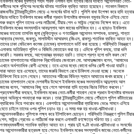
ইনকিলাব মঞ্চের মুখপাত্র শহীদ শরিফ ওসমান হাদি হত্যার বিচার দাবিতে আন্দোলনরত নেতা-
কর্মীদের সঙ্গে পুলিশের সংঘর্ষের ঘটনায় শতাধিক ব্যক্তি আহত হয়েছেন। গতকাল বিকালে
রাজধানীর ইন্টারকন্টিনেন্টাল মোড়ে এ সংঘর্ষের ঘটনা ঘটে। পুলিশি বাধা উপেক্ষা করে হাদি হত্যার
বিচার দাবিতে ইনকিলাব মঞ্চের কর্মীরা প্রধান উপদেষ্টার বাসভবন যমুনার দিকে এগিয়ে যেতে
শুরু করলে পুলিশ তাদের ওপর লাঠিচার্জ, টিয়ার শেল ও সাউন্ড গ্রেনেড নিক্ষেপ করে। এতে
ইনকিলাব মঞ্চের সদস্যসচিব আবদুল্লাহ আল জাবের গুলিবিদ্ধ হন। এ ছাড়াও ইনকিলাব
মঞ্চের ফাতেমা তাসনিম জুমা (মুক্তিযুদ্ধ ও গণতান্ত্রিক আন্দোলন সম্পাদক, ডাকসু), শান্তা
আক্তার (সদস্য, জকসু), সালাউদ্দীন আম্মারসহ (জিএস, রাকসু) শতাধিক ব্যক্তি আহত হন।
তাদের ঢাকা মেডিকেল কলেজ (ঢামেক) হাসপাতালে ভর্তি করা হয়েছে। পরিস্থিতি নিয়ন্ত্রণে
এলাকায় অতিরিক্ত পুলিশ ও বিজিবি মোতায়েন করা হয়। এদিকে পুলিশ বলছে, তারা গুলি
করেনি। সরকার বলছে, আগ্নেয়াস্ত্র ব্যবহৃত হয়নি। তাহলে প্রশ্ন হলো গুলি করল কে?
ঢামেক হাসপাতালের পরিচালক ব্রিগেডিয়ার জেনারেল মো. আসাদুজ্জামান বলেন, ‘আমাদের
এখানে অর্ধশতাধিক রোগী এসেছে। তবে এদের মধ্যে কোনো গুলির রোগী পাওয়া যায়নি।
যারা আহত হয়ে এসেছেন, তাদের জরুরি বিভাগে রেখে চিকিৎসা দেওয়া হচ্ছে। অনেকে
চিকিৎসা নিয়ে চলে গেছেন। আহতদের শরীরের বিভিন্ন স্থানে আঘাতের জখম রয়েছে।’
ঢামেক হাসপাতাল থেকে দেশবাসীর উদ্দেশে ইনকিলাব মঞ্চের সদস্যসচিব আব্দুল্লাহ আল
জাবের বলেন, ‘আমাদের কিছু হয়ে গেলে আপনারা হাদি হত্যার বিচার নিশ্চিত করবেন।’
প্রত্যক্ষদর্শীরা বলছেন, ইনকিলাব মঞ্চের নেতা-কর্মীরা শাহবাগ থেকে প্রধান উপদেষ্টার বাসভবন
যমুনা অভিমুখে পদযাত্রা শুরু করেন। তারা ইন্টারকন্টিনেন্টাল মোড়ে পৌঁছালে পুলিশ কাঁটাতারের
ব্যারিকেড দিয়ে পথরোধ করে। একপর্যায়ে আন্দোলনকারীরা ব্যারিকেড ভেঙে সামনে এগিয়ে
যেতে চাইলে তাদের ওপর পুলিশ চড়াও হয়। এ সময় শুরু হয় ধাওয়া-পাল্টাধাওয়া।
আন্দোলনকারীরাও পুলিশকে লক্ষ্য করে ইটপাটকেল ছোড়েন। পরিস্থিতি নিয়ন্ত্রণে পুলিশ টিয়ার
শেল, সাউন্ড গ্রেনেড ও লাঠিচার্জ শুরু করলে এলাকাটি রণক্ষেত্রে পরিণত হয়। এতে
গণমাধ্যমকর্মীসহ শতাধিক ব্যক্তি আহত হন। প্রায় দুই ঘণ্টা ধাওয়া-পাল্টাধাওয়া ও সংঘর্ষের
পর আন্দোলনকারীরা ছত্রভঙ্গ হয়ে গেলেও ইনকিলাব মঞ্চের সদস্যসচিব জাবের নেতা-কর্মীদের