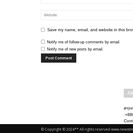
Save my name, email, and website in this bro
Notify me of follow-up comments by email.
Notify me of new posts by email.
AB
#প্রধ
:+88
Cont
© Copyright © 2024** All rights reserved www.newst