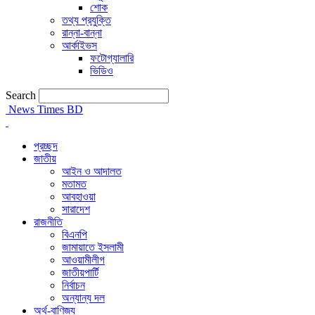
শোক
তথ্য প্রযুক্তি
রান্না-বান্না
আর্কাইভস
ফটোগ্যালারি
ভিডিও
Search
News Times BD
প্রচ্ছদ
জাতীয়
আইন ও আদালত
মতামত
আবহাওয়া
সারাদেশ
রাজনীতি
বিএনপি
জামায়াতে ইসলামী
আওয়ামীলীগ
জাতীয়পার্টি
নির্বাচন
অন্যান্য দল
অর্থ-বাণিজ্য