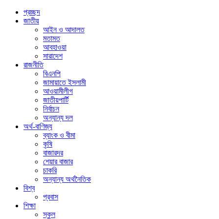
প্রচ্ছদ
জাতীয়
আইন ও আদালত
মতামত
আবহাওয়া
সারাদেশ
রাজনীতি
বিএনপি
জামায়াতে ইসলামী
আওয়ামীলীগ
জাতীয়পার্টি
নির্বাচন
অন্যান্য দল
অর্থ-বাণিজ্য
ব্যাংক ও বীমা
কৃষি
বাজারদর
শেয়ার বাজার
চাকরি
অন্যান্য অর্থনৈতিক
বিশ্ব
প্রবাস
শিক্ষা
স্কুল