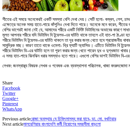
শীতের এই সময়ে অনেকেরই একটি সমস্যা বেশি দেখা দেয়। সেটি হলো- কম্বল, লেপ, চাদরে
এক্ষেত্রে অনেক সময় হাতে-পায়ে কাঁপুনিও দেখা দিতে পারে। অনেকে মনে করেন, শীতের
বেশির ভাগেরই জানা নেই যে, আমাদের শরীরে একটি নির্দিষ্ট ভিটামিনের অভাবের কারণে স
মূলত আপনার শরীরে যদি ভিটামিন বি টুয়েলভ-এর ঘাটতি থাকে তাহলে এই হাত-পা ঠাণ্ডা 
শরীরে ভিটামিন বি টুয়েলভ-এর ঘাটতি থাকলে তা দূর করার জন্য খেতে হবে প্রয়োজনীয় খাবার
সামুদ্রিক মাছ। কারণ তাতে থাকে ওমেগা- থ্রি ফ্যাটি অ্যাসিড। এটিতে ভিটামিন বি টুয়
শরীরে ভিটামিন ডি-এর ঘাটতি হলে তা পূরণ করার জন্য খেতে পারেন দুধ ও দুগ্ধজাত খাবার
এ সময় হাত-পায়ে ঝিনঝিন ধরার সমস্যাও হতে পারে। এগুলো বেশির ভাগই ভিটামিন বি-এর ঘ
লেখক: জনস্বাস্থ্য বিষয়ক লেখক ও গবেষক এবং ব্যবস্থাপনা পরিচালক, খাজা বদরুদজোদা ম
Share
Facebook
Twitter
Google+
Pinterest
WhatsApp
Previous article
রোজা অবস্থায় যে চিকিৎসাসমূহ করা যাবে- ডা. মো. বখতিয়ার
Next article
মালয়েশিয়ায় বাংলাদেশি কর্মী নিয়োগের সময়সীমা বাড়লো