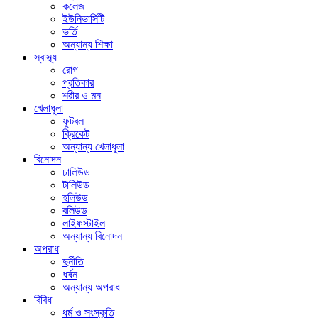
কলেজ
ইউনিভার্সিটি
ভর্তি
অন্যান্য শিক্ষা
স্বাস্থ্য
রোগ
প্রতিকার
শরীর ও মন
খেলাধুলা
ফুটবল
ক্রিকেট
অন্যান্য খেলাধুলা
বিনোদন
ঢালিউড
টালিউড
হলিউড
বলিউড
লাইফস্টাইল
অন্যান্য বিনোদন
অপরাধ
দুর্নীতি
ধর্ষন
অন্যান্য অপরাধ
বিবিধ
ধর্ম ও সংস্কৃতি