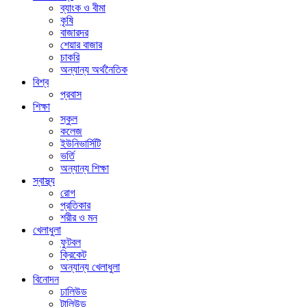
ব্যাংক ও বীমা
কৃষি
বাজারদর
শেয়ার বাজার
চাকরি
অন্যান্য অর্থনৈতিক
বিশ্ব
প্রবাস
শিক্ষা
স্কুল
কলেজ
ইউনিভার্সিটি
ভর্তি
অন্যান্য শিক্ষা
স্বাস্থ্য
রোগ
প্রতিকার
শরীর ও মন
খেলাধুলা
ফুটবল
ক্রিকেট
অন্যান্য খেলাধুলা
বিনোদন
ঢালিউড
টালিউড