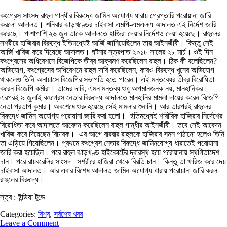
কংগ্রেস সাংসদ রাহুল গান্ধীর বিরুদ্ধে জামিন অযোগ্য ধারায় গ্রেপ্তারি পরোয়ানা জারি
করলো আদালত। শনিবার ঝাড়খণ্ডের চাইবাসা এমপি-এমএলএ আদালত এই নির্দেশ জারি
করেছে। পাশাপাশি ২৬ জুন তাকে আদালতে হাজিরা দেয়ার নির্দেশও দেয়া হয়েছে। রাহুলের
সশরীরে হাজিরার বিরুদ্ধে ইতিমধ্যেই আর্জি জানিয়েছিলেন তার আইনজীবী। কিন্তু সেই
আর্জি খারিজ করে দিয়েছে আদালত। ঘটনার সূত্রপাত ২০১৮ সালের ২৮ মার্চ। ওই দিন
কংগ্রেসের অধিবেশনে বিজেপিকে তীব্র আক্রমণ করেছিলেন রাহুল। ঠিক কী বলেছিলেন?
অভিযোগ, কংগ্রেসের অধিবেশনে রাহুল দাবি করেছিলেন, কারও বিরুদ্ধে খুনের অভিযোগ
থাকলেও তিনি অনায়াসে বিজেপির সভাপতি হতে পারেন। এই মন্তব্যের তীব্র বিরোধিতা
করেন বিজেপি কর্মীরা। তাদের দাবি, এমন মন্তব্য শুধু অপমানজনক নয়, মানহানিকর।
এরপরই ৯ জুলাই কংগ্রেস নেতার বিরুদ্ধে আদালতে মানহানির মামলা দায়ের করেন বিজেপি
নেতা প্রতাপ কুমার। অবশেষে শুরু হয়েছে সেই মামলার শুনানি। আর তারপরই রাহুলের
বিরুদ্ধে জামিন অযোগ্য পরোয়ানা জারি করা হলো। ইতিমধ্যেই শারীরিক হাজিরার নির্দেশের
বিরোধিতা করে আদালতে আবেদন করেছিলেন রাহুল গান্ধীর আইনজীবী। তবে সেই আবেদন
খারিজ করে দিয়েছেন বিচারক। এর আগে বারবার রাহুলকে হাজিরার সমন পাঠানো হলেও তিনি
তা এড়িয়ে গিয়েছিলেন। প্রথমে কংগ্রেস নেতার বিরুদ্ধে জামিনযোগ্য ধারাতেই পরোয়ানা
জারি করা হয়েছিল। পরে রাহুল ঝাড়খণ্ড হাইকোর্টের দ্বারস্থ হয়ে পরোয়ানায় স্থগিতাদেশ
চান। পরে রায়বরেলির সাংসদ সশরীরে হাজিরা থেকে বিরতি চান। কিন্তু তা খারিজ করে দেয়
চাইবাসা আদালত। আর এবার বিশেষ আদালত জামিন অযোগ্য ধারায় পরোয়ানা জারি করল
রাহুলের বিরুদ্ধে।
সূত্র : ইন্ডিয়া টুডে
Categories:
বিশ্ব
,
সর্বশেষ খবর
Leave a Comment