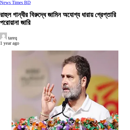
News Times BD
রাহুল গান্ধীর বিরুদ্ধে জামিন অযোগ্য ধারায় গ্রেপ্তারি
পরোয়ানা জারি
tareq
1 year ago