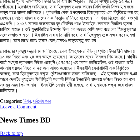
লেবাননের পূর্ব ও দক্ষিণাঞ্চলে ইসরাইলের হামলায় শুক্রবার নিহতের সংখ্যা বেড়ে ১২ জনে
পৌঁছেছে। ইসরাইল জানিয়েছে, তারা হিজবুল্লাহ এবং তাদের ফিলিস্তিনি মিত্র হামাসকে
লক্ষ্য করে হামলা চালিয়েছে। পূর্বাঞ্চলীয় বেকা উপত্যকায় হিজবুল্লাহর এক বিবৃতিতে বলা হয়,
সেখানে চালানো হামলায় তাদের এক ‘কমান্ডার’ নিহত হয়েছেন। এ খবর দিয়েছে বার্তা সংস্থা
এএফপি। ২০২৪ সালের নভেম্বরের যুদ্ধবিরতির পরও ইসরাইল লেবাননে নিয়মিত হামলা
চালিয়ে যাচ্ছে। ওই যুদ্ধবিরতির উদ্দেশ্য ছিল এক বছরের বেশি সময় ধরে চলা হিজবুল্লাহর
সঙ্গে সংঘাত থামানো। ইসরাইল সাধারণত দাবি করে, তারা হিজবুল্লাহকে লক্ষ্য করে হামলা
চালায়। তবে মাঝে মাঝে হামাস যোদ্ধাদেরও লক্ষ্যবস্তু করা হয়।
লেবাননের স্বাস্থ্য মন্ত্রণালয় জানিয়েছে, বেকা উপত্যকার বিভিন্ন স্থানে ইসরাইলি হামলায়
১০ জন নিহত এবং ২৪ জন আহত হয়েছেন। আহতদের মধ্যে তিনজন শিশু আছে। রাষ্ট্রীয়
বার্তা সংস্থা ন্যাশনাল নিউজ এজেন্সি (এনএনএ) এর আগে জানিয়েছিল, ওই অঞ্চলে ভারী
হামলায় ছয়জন নিহত ও ২৫ জন আহত হয়েছেন। ইসরাইলি সেনাবাহিনী এক বিবৃতিতে
বলেছে, তারা হিজবুল্লাহর কমান্ড সেন্টারগুলোতে হামলা চালিয়েছে। এই হামলার কয়েক ঘণ্টা
আগে দেশটির বৃহত্তম ফিলিস্তিনি শরণার্থী শিবিরে ইসরাইলি হামলায় দু’জন নিহত হন বলে
স্বাস্থ্য মন্ত্রণালয় জানায়। ইসরাইলি সেনাবাহিনী বলেছে, তারা হামাসকে লক্ষ্য করে হামলা
চালিয়েছে।
Categories:
বিশ্ব
,
সর্বশেষ খবর
Leave a Comment
News Times BD
Back to top