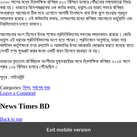
২০৩০ সালের মধ্যে দ্বিপাক্ষিক বাণিজ্য ৫০০ বিলিয়ন ডলারে পৌঁছনোর লক্ষ্যমাত্রা স্থির
করা হয়। ভারতের বিদেশমন্ত্রকের এক কর্তার কথায়, ভ্যান্স-এর ভারত সফরে বাণিজ্য
সংক্রান্ত আলোচনা ঠিক পথে এগোলে আগামী তিনমাসে নানা দিক খুলে যাওয়ার প্রভূত
সম্ভাবনা রয়েছে। ওই কর্মকর্তার কথায়, দেশগুলোর মধ্যে বাণিজ্য আলোচনা ভার্চুয়ালি এবং
নিয়মিতভাবে চলতে থাকবে।
আলোচনার অংশ হিসেবে উভয় পক্ষের প্রতিনিধিদলের সফরের সম্ভাবনাও রয়েছে। জেডি
ভ্যান্স এই ধরনের প্রতিনিধিদলের অংশ হতে পারেন। প্রতিবেদন অনুসারে, ভারত তার
কাস্টমস কর্তৃপক্ষকে পণ্য রপ্তানি ও আমদানির উপর নজরদারি জোরদার করতে বলেছে যাতে
দেশটি পণ্য পুনঃরুট করার জন্য একটি বাহন হিসেবে ব্যবহৃত না হয়।
ভারতের বৃহত্তম বাণিজ্যিক অংশীদার যুক্তরাষ্ট্রের সাথে দ্বিপাক্ষিক বাণিজ্য ২০২৪ সালে
প্রায় ১২৯ বিলিয়ন ডলারে পৌঁছেছিল।
সূত্র : লাইভমিন্ট
Categories:
বিশ্ব
,
সর্বশেষ খবর
Leave a Comment
News Times BD
Back to top
Exit mobile version