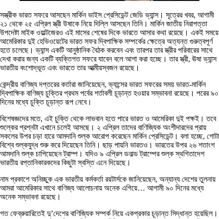
সস্ত্রীক ভারত সফরে আসছেন মার্কিন ভাইস প্রেসিডেন্ট জেডি ভ্যান্স। সূত্রের খবর, আগামী
২১ থেকে ২৫ এপ্রিল স্ত্রী উষাকে নিয়ে দিল্লি আসছেন তিনি। মার্কিন জাতীয় নিরাপত্তা
উপদেষ্টা মাইক ওয়াল্টজেরও এই মাসের শেষের দিকে ভারতে আসার কথা রয়েছে। একই সময়ে
আমেরিকার দুই হেভিওয়েটের ভারত সফর দ্বিপাক্ষিক সম্পর্কের ক্ষেত্রে অত্যন্ত গুরুত্বপূর্ণ
হতে চলেছে। ভ্যান্স একটি আনুষ্ঠানিক বৈঠক করবেন এবং তারপর তার স্ত্রীর পরিবারের সাথে
দেখা করার জন্য একটি ব্যক্তিগত সফরে যাবেন বলে আশা করা হচ্ছে। তার স্ত্রী, ঊষা ভ্যান্স
ভারতীয় বংশোদ্ভূত এবং ভারতে তার আত্মীয়স্বজন রয়েছে।
কেন্দ্রীয় বাণিজ্য দপ্তরের কর্তারা জানিয়েছেন, ভ্যান্সের ভারত সফরের সময় ভারত-মার্কিন
দ্বিপাক্ষিক বাণিজ্য চুক্তির প্রথম পর্বের শর্তাবলী চূড়ান্ত হওয়ার সম্ভাবনা রয়েছে। পরের ৯০
দিনের মধ্যে চুক্তি চূড়ান্ত রূপ নেবে।
বিশেষজ্ঞদের মতে, এই চুক্তি থেকে লাভবান হতে পারে ভারত ও আমেরিকা দুই পক্ষই। তবে
শুল্কের প্রশ্নটা এখানে চলেই আসছে। ২ এপ্রিল তাদের বাণিজ্যিক অংশীদারদের প্রায়
সকলের উপর চড়া হারে আমদানি শুল্ক আরোপ করেছেন মার্কিন প্রেসিডেন্ট। বলা হচ্ছে, গোটা
বিশ্বে শুল্কযুদ্ধ শুরু করে দিয়েছেন তিনি। ছাড় পায়নি ভারতও। ভারতের উপর ২৬ শতাংশ
আমদানি শুল্ক চাপিয়েছেন ট্রাম্প। যদিও ৯ এপ্রিল ডনাল্ড ট্রাম্পের শুল্ক স্থগিতাদেশ
ভারতীয় রপ্তানিকারকদের কিছুটা স্বস্তি এনে দিয়েছে।
নাম প্রকাশে অনিচ্ছুক এক ভারতীয় কর্মকর্তা রয়টার্সকে জানিয়েছেন, অন্যান্য দেশের তুলনায়
আমরা আমেরিকার সাথে বাণিজ্য আলোচনায় অনেক এগিয়ে… আগামী ৯০ দিনের মধ্যে
অনেক সম্ভাবনা রয়েছে।
গত ফেব্রুয়ারিতেই দু’দেশের বাণিজ্যিক সম্পর্ক নিয়ে একপ্রকার চূড়ান্ত সিদ্ধান্ত হয়েছিল।